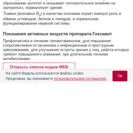
образованию антител и оказывает положительное влияние на
эритропоэз, нормализует зрение.
Тиамин (витамин B
)
в качестве коэнзима играет важную роль в
1
обмене углеводов, белков и липидов, в нормальном
функционировании нервной системы.
Показания активных веществ препарата Гексавит
Профилактика и лечение гиповитаминозов; для повышения
сопротивляемости организма к инфекционным и простудным
заболеваниям; для улучшения остроты зрения у лиц, работа которых
требует повышенного внимания; при длительном лечении
антибиотиками.
Открыть список кодов МКБ
На сайте Видаль используются файлы cookie
Ok
Продолжая, вы принимаете
пользовательское соглашение
.
Реклама. ООО «Изварино Фарма»,
ОГРН 103
5000900758
Содержание
Вход для специалистов
E-mail учетной записи Vidal:
Форма выпуска, упаковка и состав
Клинико-фармакологич. группа
Пароль: