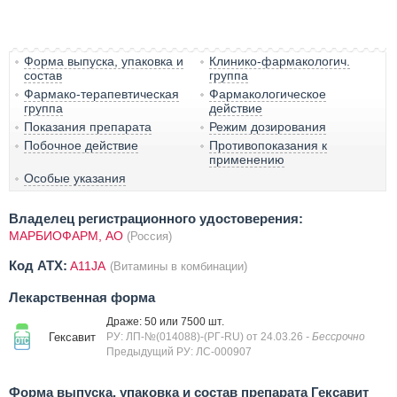
Форма выпуска, упаковка и
Клинико-фармакологич.
состав
группа
Фармако-терапевтическая
Фармакологическое
группа
действие
Показания препарата
Режим дозирования
Побочное действие
Противопоказания к
применению
Особые указания
Владелец регистрационного удостоверения:
МАРБИОФАРМ, АО
(Россия)
Код ATX:
A11JA
(Витамины в комбинации)
Лекарственная форма
Драже: 50 или 7500 шт.
Гексавит
РУ: ЛП-№(014088)-(РГ-RU) от 24.03.26
- Бессрочно
Предыдущий РУ: ЛС-000907
Форма выпуска, упаковка и состав препарата Гексавит