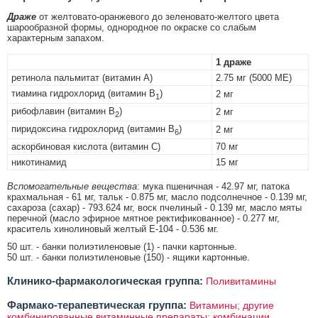
Драже
от желтовато-оранжевого до зеленовато-желтого цвета
шарообразной формы, однородное по окраске со слабым
характерным запахом.
1 драже
ретинола пальмитат (витамин А)
2.75 мг (5000 МЕ)
тиамина гидрохлорид (витамин В
)
2 мг
1
рибофлавин (витамин В
)
2 мг
2
пиридоксина гидрохлорид (витамин В
)
2 мг
6
аскорбиновая кислота (витамин С)
70 мг
никотинамид
15 мг
Вспомогательные вещества
: мука пшеничная - 42.97 мг, патока
крахмальная - 61 мг, тальк - 0.875 мг, масло подсолнечное - 0.139 мг,
сахароза (сахар) - 793.624 мг, воск пчелиный - 0.139 мг, масло мяты
перечной (масло эфирное мятное ректификованное) - 0.277 мг,
краситель хинолиновый желтый Е-104 - 0.536 мг.
50 шт. - банки полиэтиленовые (1) - пачки картонные.
50 шт. - банки полиэтиленовые (150) - ящики картонные.
Клинико-фармакологическая группа:
Поливитамины
Фармако-терапевтическая группа:
Витамины; другие
комбинированные витаминные препараты; комбинации