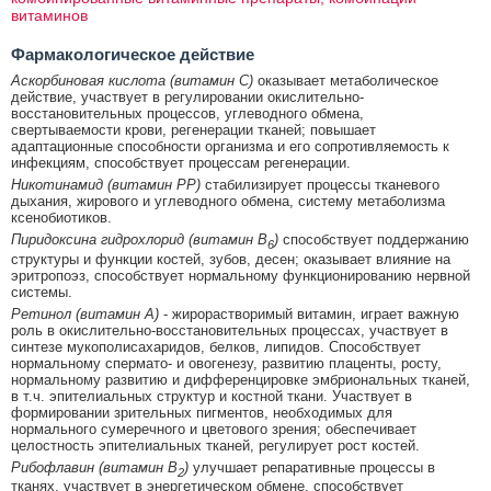
витаминов
Фармакологическое действие
Аскорбиновая кислота (витамин С)
оказывает метаболическое
действие, участвует в регулировании окислительно-
восстановительных процессов, углеводного обмена,
свертываемости крови, регенерации тканей; повышает
адаптационные способности организма и его сопротивляемость к
инфекциям, способствует процессам регенерации.
Никотинамид (витамин РР)
стабилизирует процессы тканевого
дыхания, жирового и углеводного обмена, систему метаболизма
ксенобиотиков.
Пиридоксина гидрохлорид (витамин В
)
способствует поддержанию
6
структуры и функции костей, зубов, десен; оказывает влияние на
эритропоэз, способствует нормальному функционированию нервной
системы.
Ретинол (витамин А)
- жирорастворимый витамин, играет важную
роль в окислительно-восстановительных процессах, участвует в
синтезе мукополисахаридов, белков, липидов. Способствует
нормальному спермато- и овогенезу, развитию плаценты, росту,
нормальному развитию и дифференцировке эмбриональных тканей,
в т.ч. эпителиальных структур и костной ткани. Участвует в
формировании зрительных пигментов, необходимых для
нормального сумеречного и цветового зрения; обеспечивает
целостность эпителиальных тканей, регулирует рост костей.
Рибофлавин (витамин В
)
улучшает репаративные процессы в
2
тканях, участвует в энергетическом обмене, способствует