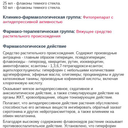
25 мл - флаконы темного стекла.
50 мл - флаконы темного стекла.
Клинико-фармакологическая группа:
Фитопрепарат с
антидепрессивной активностью
Фармако-терапевтическая группа:
Вяжущее средство
растительного происхождения
Фармакологическое действие
Средство растительного происхождения. Содержит производные
антрацена - главным образом гиперицин, псевдогиперицин;
флавоноиды - гиперозид, кверцитин, рутин, изокверцитин,
аментофлавон; ксантоны - 1,3,6,7-тетрагидрокси-ксантон;
ацилхлороглуцинолы: гиперфорин с небольшими количествами
адгиперфорина; эфирные масла; олигомеры; процианидины и другие
катехиновые танины; производные кофеиновой кислоты, включая
хлорогеновую кислоту.
Оказывает мягкое антидепрессивное, седативное и
анксиолитическое действие, а также стимулирующее действие на
органы ЖКТ, кровообращение, общее тонизирующее действие.
Полагают, что антидепрессивное действие растения обусловлено
способностью его активных веществ ингибировать обратный захват
серотонина и других нейротрансмиттеров, а также влиянием на
обмен мелатонина.
Благодаря высокому содержанию флавоноидов растение оказывает
противовоспалительное действие. Установлено, что гиперфорин