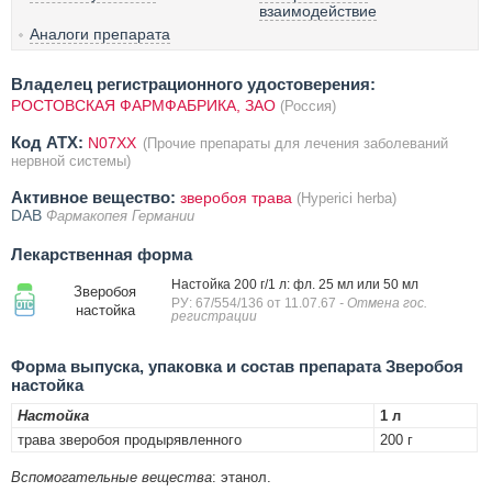
взаимодействие
Аналоги препарата
Владелец регистрационного удостоверения:
РОСТОВСКАЯ ФАРМФАБРИКА, ЗАО
(Россия)
Код ATX:
N07XX
(Прочие препараты для лечения заболеваний
нервной системы)
Активное вещество:
зверобоя трава
(Hyperici herba)
DAB
Фармакопея Германии
Лекарственная форма
Настойка 200 г/1 л: фл. 25 мл или 50 мл
Зверобоя
РУ: 67/554/136 от 11.07.67
- Отмена гос.
настойка
регистрации
Форма выпуска, упаковка и состав препарата Зверобоя
настойка
Настойка
1 л
трава зверобоя продырявленного
200 г
Вспомогательные вещества
: этанол.