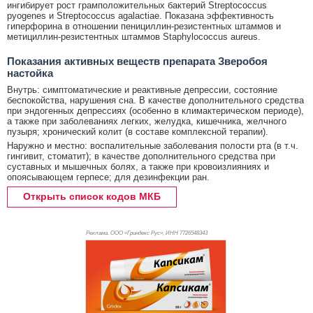
ингибирует рост грамположительных бактерий Streptococcus
pyogenes и Streptococcus agalactiae. Показана эффективность
гиперфорина в отношении пенициллин-резистентных штаммов и
метициллин-резистентных штаммов Staphylococcus aureus.
Показания активных веществ препарата Зверобоя
настойка
Внутрь: симптоматические и реактивные депрессии, состояние
беспокойства, нарушения сна. В качестве дополнительного средства
при эндогенных депрессиях (особенно в климактерическом периоде),
а также при заболеваниях легких, желудка, кишечника, желчного
пузыря; хронический колит (в составе комплексной терапии).
Наружно и местно: воспалительные заболевания полости рта (в т.ч.
гингивит, стоматит); в качестве дополнительного средства при
суставных и мышечных болях, а также при кровоизлияниях и
опоясывающем герпесе; для дезинфекции ран.
Открыть список кодов МКБ
Реклама. ООО «Гриндекс Рус», ИНН 772
6548343