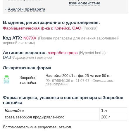
взаимодействие
Аналоги препарата
Владелец регистрационного удостоверения:
Фармацевтическая ф-ка г. Копейск, ОАО
(Россия)
Код ATX:
N07XX
(Прочие препараты для лечения заболеваний
нервной системы)
Активное вещество:
зверобоя трава
(Hyperici herba)
DAB
Фармакопея Германии
Лекарственная форма
Настойка 200 г/1 л: фл. 25 мл или 50 мл
Зверобоя
РУ: 67/554/136 от 11.07.67
- Отмена гос.
настойка
регистрации
Форма выпуска, упаковка и состав препарата Зверобоя
настойка
Настойка
1 л
трава зверобоя продырявленного
200 г
Вспомогательные вещества
: этанол.