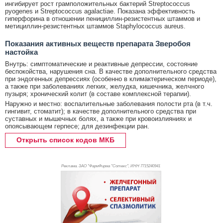
ингибирует рост грамположительных бактерий Streptococcus
pyogenes и Streptococcus agalactiae. Показана эффективность
гиперфорина в отношении пенициллин-резистентных штаммов и
метициллин-резистентных штаммов Staphylococcus aureus.
Показания активных веществ препарата Зверобоя
настойка
Внутрь: симптоматические и реактивные депрессии, состояние
беспокойства, нарушения сна. В качестве дополнительного средства
при эндогенных депрессиях (особенно в климактерическом периоде),
а также при заболеваниях легких, желудка, кишечника, желчного
пузыря; хронический колит (в составе комплексной терапии).
Наружно и местно: воспалительные заболевания полости рта (в т.ч.
гингивит, стоматит); в качестве дополнительного средства при
суставных и мышечных болях, а также при кровоизлияниях и
опоясывающем герпесе; для дезинфекции ран.
Открыть список кодов МКБ
Реклама. ЗАО "ФармФирма "Сотекс", ИНН 771
5240941