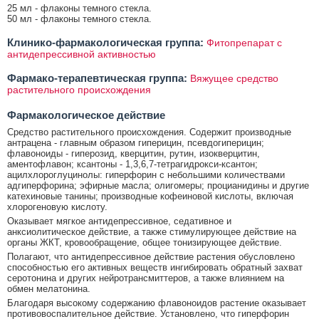
25 мл - флаконы темного стекла.
50 мл - флаконы темного стекла.
Клинико-фармакологическая группа:
Фитопрепарат с
антидепрессивной активностью
Фармако-терапевтическая группа:
Вяжущее средство
растительного происхождения
Фармакологическое действие
Средство растительного происхождения. Содержит производные
антрацена - главным образом гиперицин, псевдогиперицин;
флавоноиды - гиперозид, кверцитин, рутин, изокверцитин,
аментофлавон; ксантоны - 1,3,6,7-тетрагидрокси-ксантон;
ацилхлороглуцинолы: гиперфорин с небольшими количествами
адгиперфорина; эфирные масла; олигомеры; процианидины и другие
катехиновые танины; производные кофеиновой кислоты, включая
хлорогеновую кислоту.
Оказывает мягкое антидепрессивное, седативное и
анксиолитическое действие, а также стимулирующее действие на
органы ЖКТ, кровообращение, общее тонизирующее действие.
Полагают, что антидепрессивное действие растения обусловлено
способностью его активных веществ ингибировать обратный захват
серотонина и других нейротрансмиттеров, а также влиянием на
обмен мелатонина.
Благодаря высокому содержанию флавоноидов растение оказывает
противовоспалительное действие. Установлено, что гиперфорин