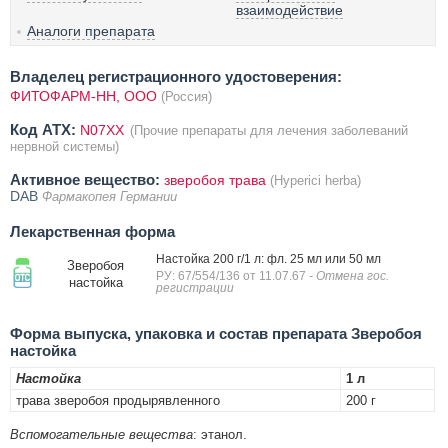
взаимодействие
Аналоги препарата
Владелец регистрационного удостоверения:
ФИТОФАРМ-НН, ООО
(Россия)
Код ATX:
N07XX
(Прочие препараты для лечения заболеваний
нервной системы)
Активное вещество:
зверобоя трава
(Hyperici herba)
DAB
Фармакопея Германии
Лекарственная форма
Настойка 200 г/1 л: фл. 25 мл или 50 мл
Зверобоя
РУ: 67/554/136 от 11.07.67
- Отмена гос.
настойка
регистрации
Форма выпуска, упаковка и состав препарата Зверобоя
настойка
Настойка
1 л
трава зверобоя продырявленного
200 г
Вспомогательные вещества
: этанол.