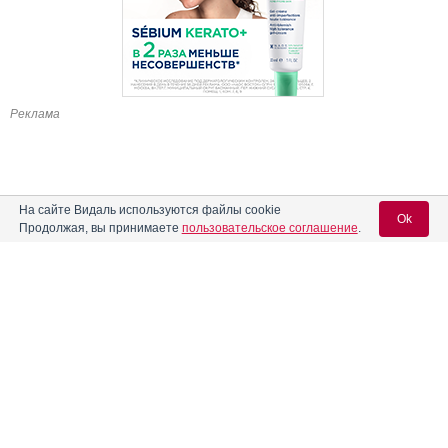
Реклама
На сайте Видаль используются файлы cookie
Ok
Продолжая, вы принимаете
пользовательское соглашение
.
Содержание
Вход для специалистов
E-mail учетной записи Vidal:
Форма выпуска, упаковка и состав
Клинико-фармакологич. группа
Пароль:
Фармако-терапевтическая группа