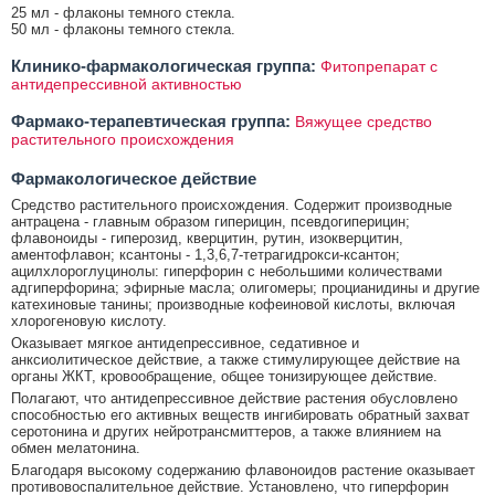
25 мл - флаконы темного стекла.
50 мл - флаконы темного стекла.
Клинико-фармакологическая группа:
Фитопрепарат с
антидепрессивной активностью
Фармако-терапевтическая группа:
Вяжущее средство
растительного происхождения
Фармакологическое действие
Средство растительного происхождения. Содержит производные
антрацена - главным образом гиперицин, псевдогиперицин;
флавоноиды - гиперозид, кверцитин, рутин, изокверцитин,
аментофлавон; ксантоны - 1,3,6,7-тетрагидрокси-ксантон;
ацилхлороглуцинолы: гиперфорин с небольшими количествами
адгиперфорина; эфирные масла; олигомеры; процианидины и другие
катехиновые танины; производные кофеиновой кислоты, включая
хлорогеновую кислоту.
Оказывает мягкое антидепрессивное, седативное и
анксиолитическое действие, а также стимулирующее действие на
органы ЖКТ, кровообращение, общее тонизирующее действие.
Полагают, что антидепрессивное действие растения обусловлено
способностью его активных веществ ингибировать обратный захват
серотонина и других нейротрансмиттеров, а также влиянием на
обмен мелатонина.
Благодаря высокому содержанию флавоноидов растение оказывает
противовоспалительное действие. Установлено, что гиперфорин