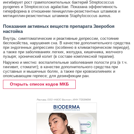
ингибирует рост грамположительных бактерий Streptococcus
pyogenes и Streptococcus agalactiae. Показана эффективность
гиперфорина в отношении пенициллин-резистентных штаммов и
метициллин-резистентных штаммов Staphylococcus aureus.
Показания активных веществ препарата Зверобоя
настойка
Внутрь: симптоматические и реактивные депрессии, состояние
беспокойства, нарушения сна. В качестве дополнительного средства
при эндогенных депрессиях (особенно в климактерическом периоде),
а также при заболеваниях легких, желудка, кишечника, желчного
пузыря; хронический колит (в составе комплексной терапии).
Наружно и местно: воспалительные заболевания полости рта (в т.ч.
гингивит, стоматит); в качестве дополнительного средства при
суставных и мышечных болях, а также при кровоизлияниях и
опоясывающем герпесе; для дезинфекции ран.
Открыть список кодов МКБ
Реклама. ООО «НАОС Восток», ИНН 772
0394094