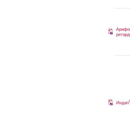
Арифо
ретард
Индап