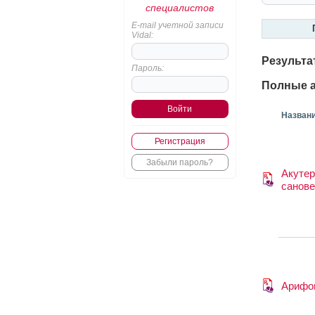
специалистов
E-mail учетной записи
Vidal:
Результа
Пароль:
Полные а
Назван
Регистрация
Забыли пароль?
Акутер
санов
Арифо