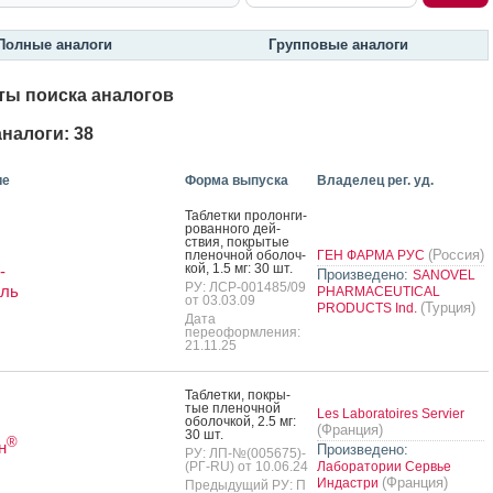
Полные аналоги
Групповые аналоги
ты поиска аналогов
налоги: 38
ие
Форма выпуска
Владелец рег. уд.
Таб­летки про­лон­ги­
рован­но­го дей­
ствия, пок­ры­тые
(Россия)
пле­ноч­ной обо­лоч­
ГЕН ФАРМА РУС
кой, 1.5 мг: 30 шт.
-
Произведено:
SANOVEL
РУ: ЛСР-001485/09
ель
PHARMACEUTICAL
от 03.03.09
(Турция)
PRODUCTS Ind.
Дата
переоформления:
21.11.25
Таб­летки, пок­ры­
тые пле­ноч­ной
Les Laboratoires Servier
обо­лоч­кой, 2.5 мг:
(Франция)
30 шт.
®
н
Произведено:
РУ: ЛП-№(005675)-
(РГ-RU) от 10.06.24
Лаборатории Сервье
(Франция)
Индастри
Предыдущий РУ: П