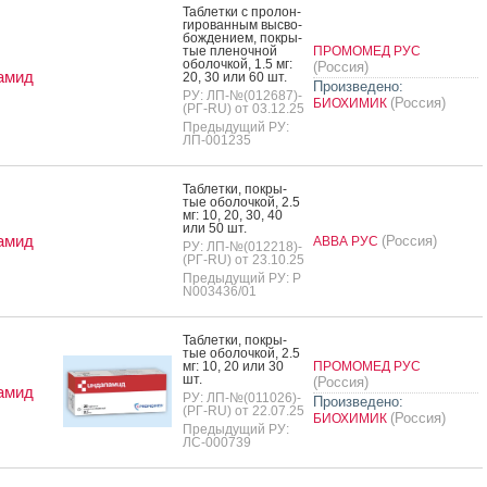
Таб­летки с про­лон­
ги­рован­ным выс­во­
бож­де­ни­ем, пок­ры­
тые пле­ноч­ной
ПРОМОМЕД РУС
обо­лоч­кой, 1.5 мг:
(Россия)
амид
20, 30 или 60 шт.
Произведено:
РУ: ЛП-№(012687)-
(Россия)
БИОХИМИК
(РГ-RU) от 03.12.25
Предыдущий РУ:
ЛП-001235
Таб­летки, пок­ры­
тые обо­лоч­кой, 2.5
мг: 10, 20, 30, 40
или 50 шт.
амид
(Россия)
АВВА РУС
РУ: ЛП-№(012218)-
(РГ-RU) от 23.10.25
Предыдущий РУ: Р
N003436/01
Таб­летки, пок­ры­
тые обо­лоч­кой, 2.5
мг: 10, 20 или 30
ПРОМОМЕД РУС
шт.
(Россия)
амид
РУ: ЛП-№(011026)-
Произведено:
(РГ-RU) от 22.07.25
(Россия)
БИОХИМИК
Предыдущий РУ:
ЛС-000739