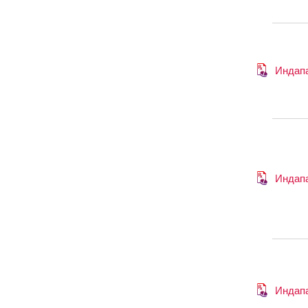
Индап
Индап
Индап