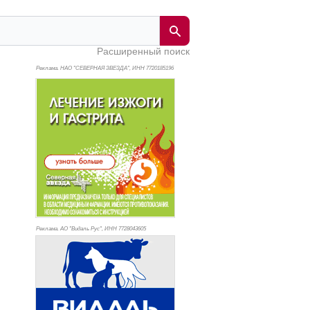
Расширенный поиск
Реклама. НАО "СЕВЕРНАЯ ЗВЕЗДА", ИНН 772
0185196
Реклама. АО "Видаль Рус", ИНН 772
8043605