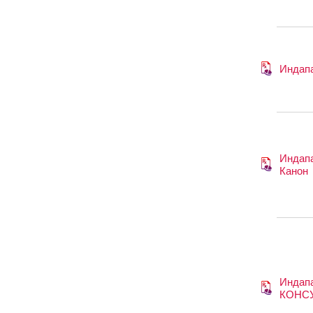
Индап
Индап
Канон
Индап
КОНС