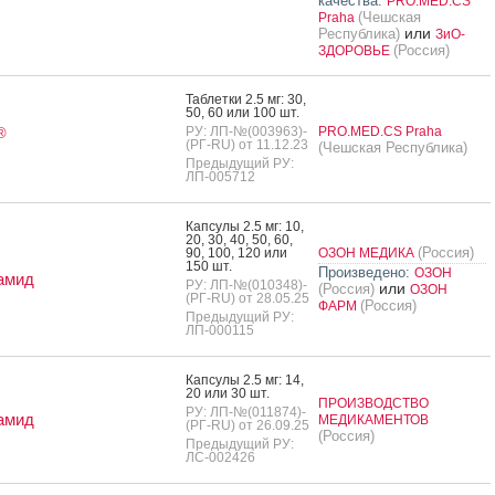
качества:
PRO.MED.CS
(Чешская
Praha
или
Республика)
ЗиО-
(Россия)
ЗДОРОВЬЕ
Таб­летки 2.5 мг: 30,
50, 60 или 100 шт.
РУ: ЛП-№(003963)-
PRO.MED.CS Praha
®
(РГ-RU) от 11.12.23
(Чешская Республика)
Предыдущий РУ:
ЛП-005712
Кап­су­лы 2.5 мг: 10,
20, 30, 40, 50, 60,
(Россия)
90, 100, 120 или
ОЗОН МЕДИКА
150 шт.
Произведено:
ОЗОН
амид
РУ: ЛП-№(010348)-
или
(Россия)
ОЗОН
(РГ-RU) от 28.05.25
(Россия)
ФАРМ
Предыдущий РУ:
ЛП-000115
Кап­су­лы 2.5 мг: 14,
20 или 30 шт.
ПРОИЗВОДСТВО
РУ: ЛП-№(011874)-
амид
МЕДИКАМЕНТОВ
(РГ-RU) от 26.09.25
(Россия)
Предыдущий РУ:
ЛС-002426