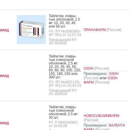
Таб­летки, пок­ры­
тые обо­лоч­кой, 2.5
мг: 10, 20, 30, 40
или 50 шт.
амид
(Россия)
ПРАНАФАРМ
РУ: ЛП-№(006300)-
(РГ-RU) от 22.07.24
Предыдущий РУ:
ЛП-003095
Таб­летки, пок­ры­
тые пле­ноч­ной
обо­лоч­кой, 2.5 мг:
10, 20, 30, 40, 50,
(Россия)
ОЗОН
60, 80, 90, 100, 120,
Произведено:
150, 180, 240 или
ОЗОН
амид
300 шт.
или
(Россия)
ОЗОН
РУ: ЛП-№(002120)-
(Россия)
ФАРМ
(РГ-RU) от 05.04.23
Предыдущий РУ:
ЛС-000528
Таб­летки, пок­ры­
тые пле­ноч­ной
обо­лоч­кой, 2.5 мг:
НОВОСИБХИМФАРМ
30 шт.
(Россия)
амид
РУ: Р N002469/01
Произведено:
ВАЛЕНТА
от 16.05.08
(Россия)
ФАРМ