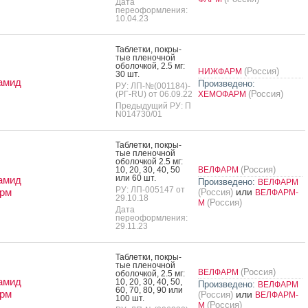
Дата
переоформления:
10.04.23
Таб­летки, пок­ры­
тые пле­ноч­ной
обо­лоч­кой, 2.5 мг:
(Россия)
НИЖФАРМ
30 шт.
амид
Произведено:
РУ: ЛП-№(001184)-
(Россия)
(РГ-RU) от 06.09.22
ХЕМОФАРМ
Предыдущий РУ: П
N014730/01
Таб­летки, пок­ры­
тые пле­ноч­ной
обо­лоч­кой 2.5 мг:
(Россия)
10, 20, 30, 40, 50
ВЕЛФАРМ
или 60 шт.
амид
Произведено:
ВЕЛФАРМ
РУ: ЛП-005147 от
рм
или
(Россия)
ВЕЛФАРМ-
29.10.18
(Россия)
М
Дата
переоформления:
29.11.23
Таб­летки, пок­ры­
тые пле­ноч­ной
(Россия)
ВЕЛФАРМ
обо­лоч­кой, 2.5 мг:
амид
10, 20, 30, 40, 50,
Произведено:
ВЕЛФАРМ
60, 70, 80, 90 или
рм
или
(Россия)
ВЕЛФАРМ-
100 шт.
(Россия)
М