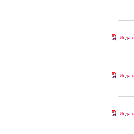
Индап
Индап
Индап