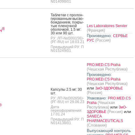
N014098/01
Таб­летки с про­лон­
ги­рован­ным выс­во­
бож­де­ни­ем, пок­ры­
тые пле­ноч­ной
Les Laboratoires Servier
®
обо­лоч­кой, 1.5 мг:
н
(Франция)
30 или 90 шт.
Произведено:
СЕРВЬЕ
РУ: ЛП-№(000156)-
(Россия)
РУС
(РГ-RU) от 18.03.21
Предыдущий РУ: П
N015249/01
PRO.MED.CS Praha
(Чешская Республика)
Произведено:
PRO.MED.CS Praha
(Чешская Республика)
или
ЗиО-ЗДОРОВЬЕ
Кап­су­лы 2.5 мг: 30
(Россия)
шт.
Упаковано:
РУ: ЛП-№(002656)-
PRO.MED.CS
(РГ-RU) от 29.06.23
(Чешская
Praha
®
или
Дата
Республика)
ЗиО-
переоформления:
или
(Россия)
ЗДОРОВЬЕ
17.01.24
SANECA
Предыдущий РУ: П
PHARMACEUTICALS
N014138/01
(Словакия)
Выпускающий контроль