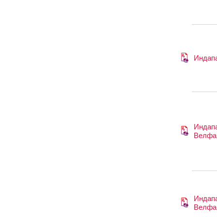
Индап
Индап
Велфа
Индап
Велфа