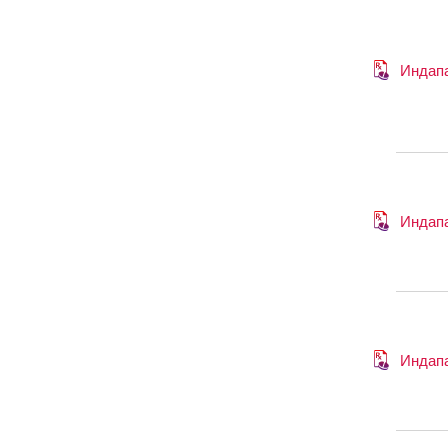
Индап
Индап
Индап