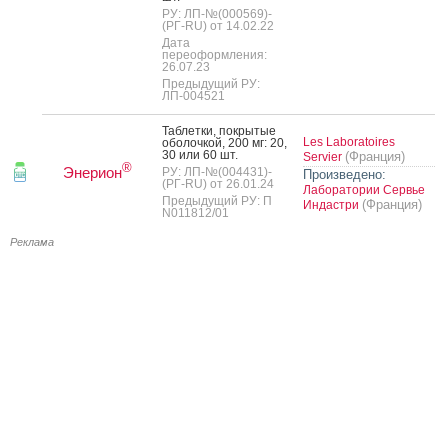
РУ: ЛП-№(000569)-
(РГ-RU) от 14.02.22
Дата
переоформления:
26.07.23
Предыдущий РУ:
ЛП-004521
Таб­летки, пок­ры­тые
Les Laboratoires
обо­лоч­кой, 200 мг: 20,
30 или 60 шт.
(Франция)
Servier
®
Энерион
РУ: ЛП-№(004431)-
Произведено:
(РГ-RU) от 26.01.24
Лаборатории Сервье
Предыдущий РУ: П
(Франция)
Индастри
N011812/01
Реклама