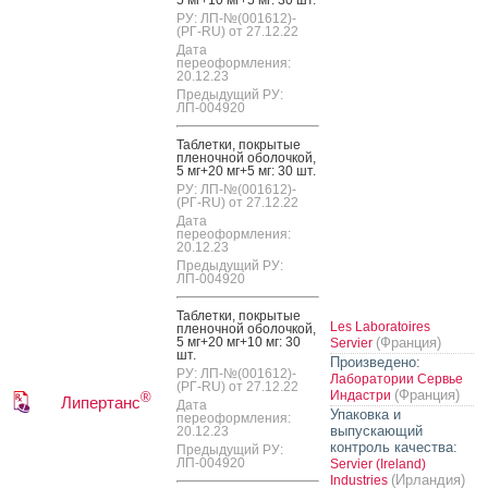
РУ: ЛП-№(001612)-
(РГ-RU) от 27.12.22
Дата
переоформления:
20.12.23
Предыдущий РУ:
ЛП-004920
Таб­летки, пок­ры­тые
пле­ноч­ной обо­лоч­кой,
5 мг+20 мг+5 мг: 30 шт.
РУ: ЛП-№(001612)-
(РГ-RU) от 27.12.22
Дата
переоформления:
20.12.23
Предыдущий РУ:
ЛП-004920
Таб­летки, пок­ры­тые
Les Laboratoires
пле­ноч­ной обо­лоч­кой,
5 мг+20 мг+10 мг: 30
(Франция)
Servier
шт.
Произведено:
РУ: ЛП-№(001612)-
Лаборатории Сервье
(РГ-RU) от 27.12.22
(Франция)
Индастри
®
Липертанс
Дата
Упаковка и
переоформления:
выпускающий
20.12.23
контроль качества:
Предыдущий РУ:
ЛП-004920
Servier (Ireland)
(Ирландия)
Industries