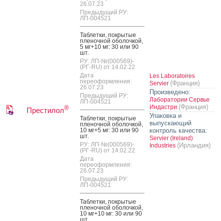
26.07.23
Предыдущий РУ:
ЛП-004521
Таб­летки, пок­ры­тые
пле­ноч­ной обо­лоч­кой,
5 мг+10 мг: 30 или 90
шт.
РУ: ЛП-№(000569)-
(РГ-RU) от 14.02.22
Дата
Les Laboratoires
переоформления:
(Франция)
Servier
26.07.23
Произведено:
Предыдущий РУ:
Лаборатории Сервье
ЛП-004521
(Франция)
Индастри
®
Престилол
Упаковка и
Таб­летки, пок­ры­тые
выпускающий
пле­ноч­ной обо­лоч­кой,
10 мг+5 мг: 30 или 90
контроль качества:
шт.
Servier (Ireland)
РУ: ЛП-№(000569)-
(Ирландия)
Industries
(РГ-RU) от 14.02.22
Дата
переоформления:
26.07.23
Предыдущий РУ:
ЛП-004521
Таб­летки, пок­ры­тые
пле­ноч­ной обо­лоч­кой,
10 мг+10 мг: 30 или 90
шт.