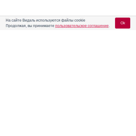
На сайте Видаль используются файлы cookie
Ok
Продолжая, вы принимаете
пользовательское соглашение
.
Вход для специалистов
E-mail учетной записи Vidal:
Пароль:
Регистрация
Забыли пароль?