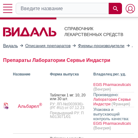
СПРАВОЧНИК
ЛЕКАРСТВЕННЫХ СРЕДСТВ
Видаль
Описания препаратов
Фирмы-производители
Ла
Препараты Лаборатории Сервье Индастри
Название
Форма выпуска
Владелец рег. уд.
EGIS Pharmaceuticals
(Венгрия)
Произведено:
Таб­летки 1 мг: 10, 20
или 30 шт.
Лаборатории Сервье
(Франция)
РУ: ЛП-№(003936)-
Индастри
®
Альбарел
(РГ-RU) от 07.12.23
Упаковка и
Предыдущий РУ: П
выпускающий
N013071/01
контроль качества:
EGIS Pharmaceuticals
(Венгрия)