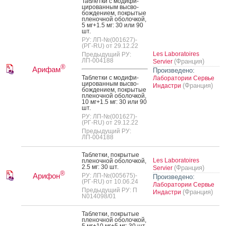
Таб­летки с мо­дифи­
циро­ван­ным выс­во­
бож­де­ни­ем, пок­ры­тые
пле­ноч­ной обо­лоч­кой,
5 мг+1.5 мг: 30 или 90
шт.
РУ: ЛП-№(001627)-
(РГ-RU) от 29.12.22
Les Laboratoires
Предыдущий РУ:
ЛП-004188
(Франция)
Servier
®
Арифам
Произведено:
Таб­летки с мо­дифи­
Лаборатории Сервье
циро­ван­ным выс­во­
(Франция)
Индастри
бож­де­ни­ем, пок­ры­тые
пле­ноч­ной обо­лоч­кой,
10 мг+1.5 мг: 30 или 90
шт.
РУ: ЛП-№(001627)-
(РГ-RU) от 29.12.22
Предыдущий РУ:
ЛП-004188
Таб­летки, пок­ры­тые
Les Laboratoires
пле­ноч­ной обо­лоч­кой,
2.5 мг: 30 шт.
(Франция)
Servier
®
Арифон
РУ: ЛП-№(005675)-
Произведено:
(РГ-RU) от 10.06.24
Лаборатории Сервье
Предыдущий РУ: П
(Франция)
Индастри
N014098/01
Таб­летки, пок­ры­тые
пле­ноч­ной обо­лоч­кой,
5 мг+10 мг+5 мг: 30 шт.