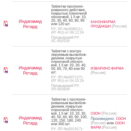
Таб­летки про­лон­ги­
рован­но­го дей­ствия,
пок­ры­тые пле­ноч­ной
обо­лоч­кой, 1.5 мг: 10,
20, 30, 40, 60, 80, 90
Индапамид
КАНОНФАРМА
или 120 шт.
Ретард
(Россия)
ПРОДАКШН
РУ: ЛП-№(008011)-
(РГ-RU) от 06.12.24
Предыдущий РУ:
ЛС-002529
Таб­летки с кон­тро­
лиру­емым выс­во­бож­
де­ни­ем, пок­ры­тые
пле­ноч­ной обо­лоч­
кой, 1.5 мг: 20, 30, 40,
Индапамид
ИЗВАРИНО ФАРМА
50, 60, 70, 80 или 90
шт.
Ретард
(Россия)
РУ: ЛП-№(007127)-
(РГ-RU) от 04.10.24
Предыдущий РУ:
ЛП-003939
Таб­летки с про­лон­ги­
рован­ным выс­во­бож­
де­ни­ем, пок­ры­тые
пле­ноч­ной обо­лоч­
(Россия)
кой, 1.5 мг: 10, 20, 30,
ОЗОН
40, 50, 60, 80, 90, 100,
Индапамид
Произведено:
ОЗОН
120, 150, 180, 240
Ретард
или
(Россия)
ОЗОН
или 300 шт.
(Россия)
ФАРМ
РУ: ЛП-№(001917)-