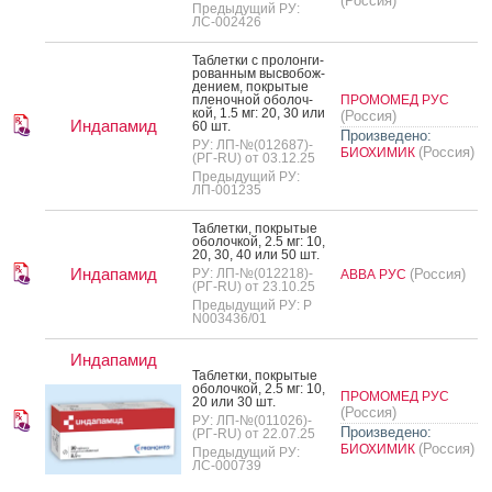
(Россия)
Предыдущий РУ:
ЛС-002426
Таб­летки с про­лон­ги­
рован­ным выс­во­бож­
де­ни­ем, пок­ры­тые
пле­ноч­ной обо­лоч­
ПРОМОМЕД РУС
кой, 1.5 мг: 20, 30 или
(Россия)
Индапамид
60 шт.
Произведено:
РУ: ЛП-№(012687)-
(Россия)
БИОХИМИК
(РГ-RU) от 03.12.25
Предыдущий РУ:
ЛП-001235
Таб­летки, пок­ры­тые
обо­лоч­кой, 2.5 мг: 10,
20, 30, 40 или 50 шт.
Индапамид
РУ: ЛП-№(012218)-
(Россия)
АВВА РУС
(РГ-RU) от 23.10.25
Предыдущий РУ: Р
N003436/01
Индапамид
Таб­летки, пок­ры­тые
обо­лоч­кой, 2.5 мг: 10,
ПРОМОМЕД РУС
20 или 30 шт.
(Россия)
РУ: ЛП-№(011026)-
Произведено:
(РГ-RU) от 22.07.25
(Россия)
БИОХИМИК
Предыдущий РУ:
ЛС-000739