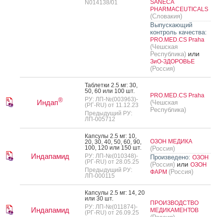
SANECA
N014138/01
PHARMACEUTICALS
(Словакия)
Выпускающий
контроль качества:
PRO.MED.CS Praha
(Чешская
или
Республика)
ЗиО-ЗДОРОВЬЕ
(Россия)
Таб­летки 2.5 мг: 30,
50, 60 или 100 шт.
PRO.MED.CS Praha
РУ: ЛП-№(003963)-
®
Индап
(Чешская
(РГ-RU) от 11.12.23
Республика)
Предыдущий РУ:
ЛП-005712
Кап­су­лы 2.5 мг: 10,
ОЗОН МЕДИКА
20, 30, 40, 50, 60, 90,
100, 120 или 150 шт.
(Россия)
Индапамид
РУ: ЛП-№(010348)-
Произведено:
ОЗОН
(РГ-RU) от 28.05.25
или
(Россия)
ОЗОН
Предыдущий РУ:
(Россия)
ФАРМ
ЛП-000115
Кап­су­лы 2.5 мг: 14, 20
или 30 шт.
ПРОИЗВОДСТВО
РУ: ЛП-№(011874)-
Индапамид
МЕДИКАМЕНТОВ
(РГ-RU) от 26.09.25