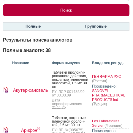
Полные
Групповые
Результаты поиска аналогов
Полные аналоги: 38
Название
Форма выпуска
Владелец рег. уд.
Таб­летки про­лон­ги­
рован­но­го дей­ствия,
ГЕН ФАРМА РУС
пок­ры­тые пле­ноч­ной
(Россия)
обо­лоч­кой, 1.5 мг: 30
Произведено:
шт.
Акутер-сановель
SANOVEL
РУ: ЛСР-001485/09
от 03.03.09
PHARMACEUTICAL
PRODUCTS Ind.
Дата
переоформления:
(Турция)
21.11.25
Таб­летки, пок­ры­тые
Les Laboratoires
пле­ноч­ной обо­лоч­
кой, 2.5 мг: 30 шт.
(Франция)
Servier
®
Арифон
РУ: ЛП-№(005675)-
Произведено: