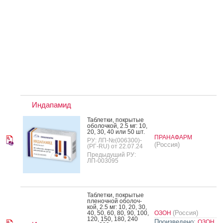
Индапамид
Таб­летки, пок­ры­тые
обо­лоч­кой, 2.5 мг: 10,
20, 30, 40 или 50 шт.
ПРАНАФАРМ
РУ: ЛП-№(006300)-
(Россия)
(РГ-RU) от 22.07.24
Предыдущий РУ:
ЛП-003095
Таб­летки, пок­ры­тые
пле­ноч­ной обо­лоч­
кой, 2.5 мг: 10, 20, 30,
(Россия)
40, 50, 60, 80, 90, 100,
ОЗОН
120, 150, 180, 240
Произведено:
ОЗОН