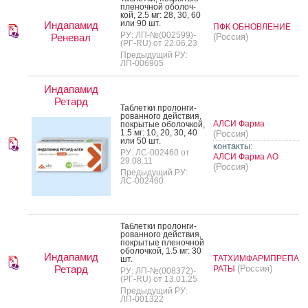
пле­ноч­ной обо­лоч­
кой, 2.5 мг: 28, 30, 60
или 90 шт.
Индапамид
ПФК ОБНОВЛЕНИЕ
РУ: ЛП-№(002599)-
Реневал
(Россия)
(РГ-RU) от 22.06.23
Предыдущий РУ:
ЛП-006905
Индапамид
Ретард
Таб­летки про­лон­ги­
рован­но­го дей­ствия,
АЛСИ Фарма
пок­ры­тые обо­лоч­кой,
1.5 мг: 10, 20, 30, 40
(Россия)
или 50 шт.
контакты:
РУ: ЛС-002460 от
АЛСИ Фарма АО
29.08.11
(Россия)
Предыдущий РУ:
ЛС-002460
Таб­летки про­лон­ги­
рован­но­го дей­ствия,
пок­ры­тые пле­ноч­ной
обо­лоч­кой, 1.5 мг: 30
Индапамид
ТАТХИМФАРМПРЕПА
шт.
Ретард
(Россия)
РАТЫ
РУ: ЛП-№(008372)-
(РГ-RU) от 13.01.25
Предыдущий РУ:
ЛП-001322