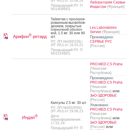
(РГ-RU) от 10.06.24
Лаборатории Сервье
Предыдущий РУ: П
(Франция)
Индастри
N014098/01
Таб­летки с про­лон­ги­
рован­ным выс­во­бож­
де­ни­ем, пок­ры­тые
Les Laboratoires
пле­ноч­ной обо­лоч­
(Франция)
Servier
кой, 1.5 мг: 30 или 90
®
Арифон
ретард
шт.
Произведено:
РУ: ЛП-№(000156)-
СЕРВЬЕ РУС
(РГ-RU) от 18.03.21
(Россия)
Предыдущий РУ: П
N015249/01
PRO.MED.CS Praha
(Чешская
Республика)
Произведено:
PRO.MED.CS Praha
(Чешская
или
Республика)
ЗиО-ЗДОРОВЬЕ
(Россия)
Кап­су­лы 2.5 мг: 30 шт.
Упаковано:
РУ: ЛП-№(002656)-
PRO.MED.CS Praha
(РГ-RU) от 29.06.23
(Чешская
®
Дата
Индап
или
Республика)
переоформления:
ЗиО-ЗДОРОВЬЕ
17.01.24
или
(Россия)
Предыдущий РУ: П