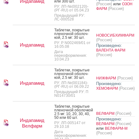
Индапамид
или 300 шт.
или
(Россия)
ОЗОН
РУ: ЛП-№(002120)-
(Россия)
ФАРМ
(РГ-RU) от 05.04.23
Предыдущий РУ:
ЛС-000528
Таб­летки, пок­ры­тые
пле­ноч­ной обо­лоч­
НОВОСИБХИМФАРМ
кой, 2.5 мг: 30 шт.
(Россия)
РУ: Р N002469/01 от
Индапамид
Произведено:
16.05.08
ВАЛЕНТА ФАРМ
Дата
(Россия)
переоформления:
10.04.23
Таб­летки, пок­ры­тые
пле­ноч­ной обо­лоч­
кой, 2.5 мг: 30 шт.
(Россия)
НИЖФАРМ
Индапамид
РУ: ЛП-№(001184)-
Произведено:
(РГ-RU) от 06.09.22
(Россия)
ХЕМОФАРМ
Предыдущий РУ: П
N014730/01
Таб­летки, пок­ры­тые
пле­ноч­ной обо­лоч­кой
(Россия)
ВЕЛФАРМ
2.5 мг: 10, 20, 30, 40,
50 или 60 шт.
Произведено:
Индапамид
РУ: ЛП-005147 от
(Россия)
ВЕЛФАРМ
Велфарм
29.10.18
или
ВЕЛФАРМ-М
Дата
(Россия)
переоформления: