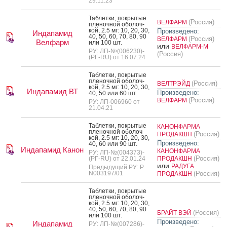
29.11.23
Таб­летки, пок­ры­тые
(Россия)
ВЕЛФАРМ
пле­ноч­ной обо­лоч­
кой, 2.5 мг: 10, 20, 30,
Произведено:
Индапамид
40, 50, 60, 70, 80, 90
(Россия)
ВЕЛФАРМ
Велфарм
или 100 шт.
или
ВЕЛФАРМ-М
РУ: ЛП-№(006230)-
(Россия)
(РГ-RU) от 16.07.24
Таб­летки, пок­ры­тые
пле­ноч­ной обо­лоч­
(Россия)
ВЕЛТРЭЙД
кой, 2.5 мг: 10, 20, 30,
Индапамид ВТ
Произведено:
40, 50 или 60 шт.
(Россия)
ВЕЛФАРМ
РУ: ЛП-006960 от
21.04.21
Таб­летки, пок­ры­тые
КАНОНФАРМА
пле­ноч­ной обо­лоч­
(Россия)
ПРОДАКШН
кой, 2.5 мг: 10, 20, 30,
Произведено:
40, 60 или 90 шт.
Индапамид Канон
КАНОНФАРМА
РУ: ЛП-№(004373)-
(Россия)
(РГ-RU) от 22.01.24
ПРОДАКШН
или
РАДУГА
Предыдущий РУ: Р
N003197/01
(Россия)
ПРОДАКШН
Таб­летки, пок­ры­тые
пле­ноч­ной обо­лоч­
кой, 2.5 мг: 10, 20, 30,
40, 50, 60, 70, 80, 90
(Россия)
БРАЙТ ВЭЙ
или 100 шт.
Произведено:
Индапамид
РУ: ЛП-№(007286)-