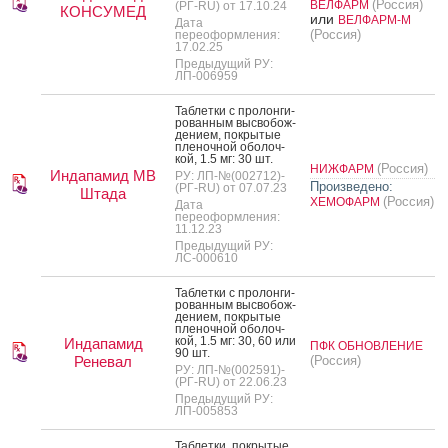
(Россия)
ВЕЛФАРМ
(РГ-RU) от 17.10.24
КОНСУМЕД
или
ВЕЛФАРМ-М
Дата
(Россия)
переоформления:
17.02.25
Предыдущий РУ:
ЛП-006959
Таб­летки с про­лон­ги­
рован­ным выс­во­бож­
де­ни­ем, пок­ры­тые
пле­ноч­ной обо­лоч­
кой, 1.5 мг: 30 шт.
(Россия)
НИЖФАРМ
Индапамид МВ
РУ: ЛП-№(002712)-
Произведено:
(РГ-RU) от 07.07.23
Штада
(Россия)
ХЕМОФАРМ
Дата
переоформления:
11.12.23
Предыдущий РУ:
ЛС-000610
Таб­летки с про­лон­ги­
рован­ным выс­во­бож­
де­ни­ем, пок­ры­тые
пле­ноч­ной обо­лоч­
кой, 1.5 мг: 30, 60 или
Индапамид
ПФК ОБНОВЛЕНИЕ
90 шт.
Реневал
(Россия)
РУ: ЛП-№(002591)-
(РГ-RU) от 22.06.23
Предыдущий РУ:
ЛП-005853
Таб­летки, пок­ры­тые