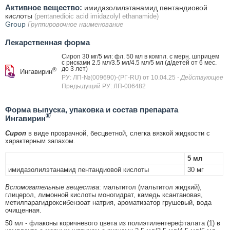
Активное вещество:
имидазолилэтанамид пентандиовой
кислоты
(pentanedioic acid imidazolyl ethanamide)
Group
Группировочное наименование
Лекарственная форма
Сироп 30 мг/5 мл: фл. 50 мл в компл. с мерн. шприцем
с рисками 2.5 мл/3.5 мл/4.5 мл/5 мл (д/детей от 6 мес.
до 3 лет)
®
Ингавирин
РУ: ЛП-№(009690)-(РГ-RU) от 10.04.25
- Действующее
Предыдущий РУ: ЛП-006482
Форма выпуска, упаковка и состав препарата
®
Ингавирин
Сироп
в виде прозрачной, бесцветной, слегка вязкой жидкости с
характерным запахом.
5 мл
имидазолилэтанамид пентандиовой кислоты
30 мг
Вспомогательные вещества
: мальтитол (мальтитол жидкий),
глицерол, лимонной кислоты моногидрат, камедь ксантановая,
метилпарагидроксибензоат натрия, ароматизатор грушевый, вода
очищенная.
50 мл - флаконы коричневого цвета из полиэтилентерефталата (1) в