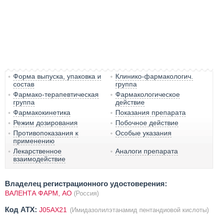
Форма выпуска, упаковка и
Клинико-фармакологич.
состав
группа
Фармако-терапевтическая
Фармакологическое
группа
действие
Фармакокинетика
Показания препарата
Режим дозирования
Побочное действие
Противопоказания к
Особые указания
применению
Лекарственное
Аналоги препарата
взаимодействие
Владелец регистрационного удостоверения:
ВАЛЕНТА ФАРМ, АО
(Россия)
Код ATX:
J05AX21
(Имидазолилэтанамид пентандиовой кислоты)