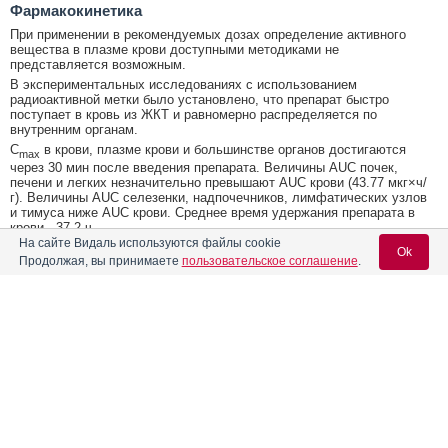
Фармакокинетика
При применении в рекомендуемых дозах определение активного
вещества в плазме крови доступными методиками не
представляется возможным.
В экспериментальных исследованиях с использованием
радиоактивной метки было установлено, что препарат быстро
поступает в кровь из ЖКТ и равномерно распределяется по
внутренним органам.
C
в крови, плазме крови и большинстве органов достигаются
max
через 30 мин после введения препарата. Величины AUC почек,
печени и легких незначительно превышают AUC крови (43.77 мкг×ч/
г). Величины AUC селезенки, надпочечников, лимфатических узлов
и тимуса ниже AUC крови. Среднее время удержания препарата в
крови - 37.2 ч.
На сайте Видаль используются файлы cookie
При курсовом приеме 1 раз/сут происходит накопление активного
Ok
Продолжая, вы принимаете
пользовательское соглашение
.
вещества во внутренних органах и тканях. При этом качественные
характеристики фармакокинетических кривых после каждого
введения препарата были тождественными: быстрое повышение
концентрации препарата после каждого введения через 0.5-1 ч после
приема и затем медленное снижение к 24 ч.
Содержание
Вход для специалистов
Не метаболизируется в организме и выводится в неизмененном
виде
.
E-mail учетной записи Vidal:
Форма выпуска, упаковка и состав
Основной процесс выведения происходит в течение 24 ч. За это
время выводится 80% принятой дозы. В течение первых 5 ч
выводится 34.8%, в последующие часы - 45.2%. Из них через
Клинико-фармакологич. группа
кишечник выводится 77%, почками - 23%.
Пароль:
Фармако-терапевтическая группа