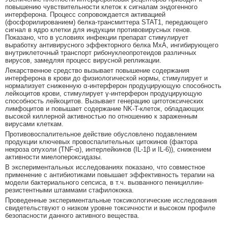
повышению чувствительности клеток к сигналам эндогенного
интерферона. Процесс сопровождается активацией
(фосфорилированием) белка-трансмиттера STAT1, передающего
сигнал в ядро клетки для индукции противовирусных генов.
Показано, что в условиях инфекции препарат стимулирует
выработку антивирусного эффекторного белка МхА, ингибирующего
внутриклеточный транспорт рибонуклеопротеидов различных
вирусов, замедляя процесс вирусной репликации.
Лекарственное средство вызывает повышение содержания
интерферона в крови до физиологической нормы, стимулирует и
нормализует сниженную α-интерферон продуцирующую способность
лейкоцитов крови, стимулирует γ-интерферон продуцирующую
способность лейкоцитов. Вызывает генерацию цитотоксических
лимфоцитов и повышает содержание NK-T-клеток, обладающих
высокой киллерной активностью по отношению к зараженным
вирусами клеткам.
Противовоспалительное действие обусловлено подавлением
продукции ключевых провоспалительных цитокинов (фактора
некроза опухоли (TNF-α), интерлейкинов (IL-1β и IL-6)), снижением
активности миелопероксидазы.
В экспериментальных исследованиях показано, что совместное
применение с антибиотиками повышает эффективность терапии на
модели бактериального сепсиса, в т.ч. вызванного пенициллин-
резистентными штаммами стафилококка.
Проведенные экспериментальные токсикологические исследования
свидетельствуют о низком уровне токсичности и высоком профиле
безопасности данного активного вещества.