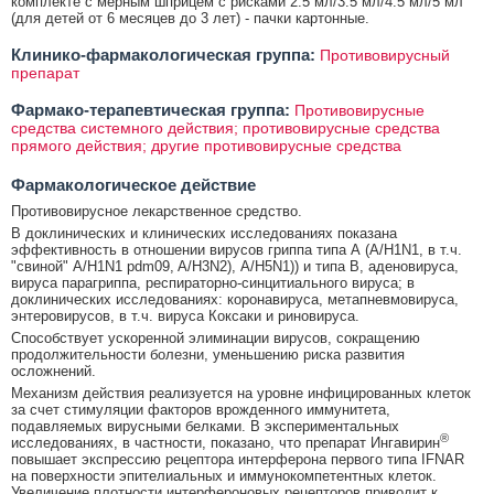
комплекте с мерным шприцем с рисками 2.5 мл/3.5 мл/4.5 мл/5 мл
(для детей от 6 месяцев до 3 лет) - пачки картонные.
Клинико-фармакологическая группа:
Противовирусный
препарат
Фармако-терапевтическая группа:
Противовирусные
средства системного действия; противовирусные средства
прямого действия; другие противовирусные средства
Фармакологическое действие
Противовирусное лекарственное средство.
В доклинических и клинических исследованиях показана
эффективность в отношении вирусов гриппа типа А (А/Н1N1, в т.ч.
"свиной" A/H1N1 pdm09, A/H3N2), A/H5N1)) и типа В, аденовируса,
вируса парагриппа, респираторно-синцитиального вируса; в
доклинических исследованиях: коронавируса, метапневмовируса,
энтеровирусов, в т.ч. вируса Коксаки и риновируса.
Способствует ускоренной элиминации вирусов, сокращению
продолжительности болезни, уменьшению риска развития
осложнений.
Механизм действия реализуется на уровне инфицированных клеток
за счет стимуляции факторов врожденного иммунитета,
подавляемых вирусными белками. В экспериментальных
®
исследованиях, в частности, показано, что препарат Ингавирин
повышает экспрессию рецептора интерферона первого типа IFNAR
на поверхности эпителиальных и иммунокомпетентных клеток.
Увеличение плотности интерфероновых рецепторов приводит к