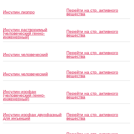
Перейти на стр. активного
Инсулин лизпро
вещества
Инсулин растворимый
Перейти на стр. активного
[человеческий генно-
вещества
инженерный]
Перейти на стр. активного
Инсулин человеческий
вещества
Перейти на стр. активного
Инсулин человеческий
вещества
Инсулин-изофан
Перейти на стр. активного
(человеческий генно-
вещества
инженерный)
Инсулин-изофан двухфазный
Перейти на стр. активного
для инъекций
вещества