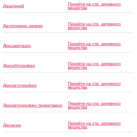
Перейти на стр. активного
Дазатиниб
вещества
Перейти на стр. активного
Далтепарин натрия
вещества
Перейти на стр. активного
Дексаметазон
вещества
Перейти на стр. активного
Дексибупрофен
вещества
Перейти на стр. активного
Декскетопрофен
вещества
Перейти на стр. активного
Декскетопрофен трометамол
вещества
Перейти на стр. активного
Дигоксин
вещества