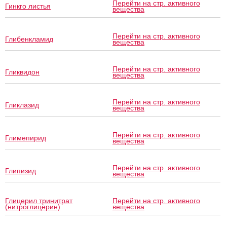
Перейти на стр. активного
Гинкго листья
вещества
Перейти на стр. активного
Глибенкламид
вещества
Перейти на стр. активного
Гликвидон
вещества
Перейти на стр. активного
Гликлазид
вещества
Перейти на стр. активного
Глимепирид
вещества
Перейти на стр. активного
Глипизид
вещества
Глицерил тринитрат
Перейти на стр. активного
(нитроглицерин)
вещества