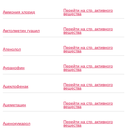
Перейти на стр. активного
Аммония хлорид
вещества
Перейти на стр. активного
Амтолметин гуацил
вещества
Перейти на стр. активного
Атенолол
вещества
Перейти на стр. активного
Ауранофин
вещества
Перейти на стр. активного
Ацеклофенак
вещества
Перейти на стр. активного
Ацеметацин
вещества
Перейти на стр. активного
Аценокумарол
вещества