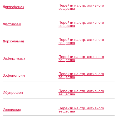
Перейти на стр. активного
Диклофенак
вещества
Перейти на стр. активного
Дилтиазем
вещества
Перейти на стр. активного
Дорзоламид
вещества
Перейти на стр. активного
Зафирлукаст
вещества
Перейти на стр. активного
Зофеноприл
вещества
Перейти на стр. активного
Ибупрофен
вещества
Перейти на стр. активного
Изониазид
вещества