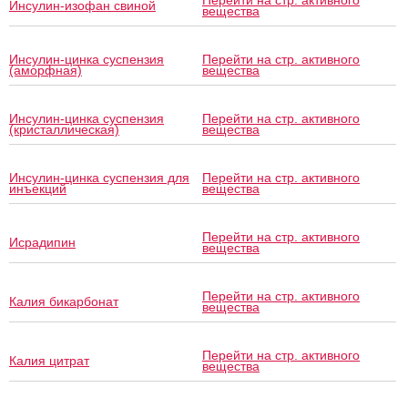
Перейти на стр. активного
Инсулин-изофан свиной
вещества
Инсулин-цинка суспензия
Перейти на стр. активного
(аморфная)
вещества
Инсулин-цинка суспензия
Перейти на стр. активного
(кристаллическая)
вещества
Инсулин-цинка суспензия для
Перейти на стр. активного
инъекций
вещества
Перейти на стр. активного
Исрадипин
вещества
Перейти на стр. активного
Калия бикарбонат
вещества
Перейти на стр. активного
Калия цитрат
вещества