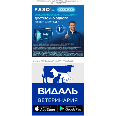
Реклама. ООО «Др. Редди’с Лабораторис»,
ИНН: 770
7321227
Реклама. АО "Видаль Рус", ИНН 772
8043605