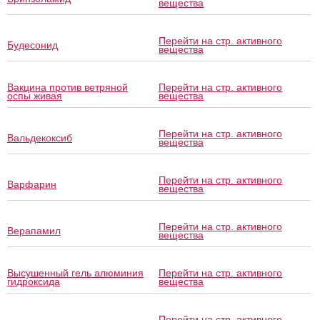
вещества
Перейти на стр. активного
Будесонид
вещества
Вакцина против ветряной
Перейти на стр. активного
оспы живая
вещества
Перейти на стр. активного
Вальдекоксиб
вещества
Перейти на стр. активного
Варфарин
вещества
Перейти на стр. активного
Верапамил
вещества
Высушенный гель алюминия
Перейти на стр. активного
гидроксида
вещества
Перейти на стр. активного