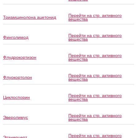
Перейти на стр. активного
Триамцинолона ацетонид
вещества
Перейти на стр. активного
Финголимод
вещества
Перейти на стр. активного
Флудрокортизон
вещества
Перейти на стр. активного
Флуокортолон
вещества
Перейти на стр. активного
Циклоспорин
вещества
Перейти на стр. активного
Эверолимус
вещества
Перейти на стр. активного
Этанерцепт