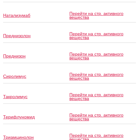
Перейти на стр. активного
Натализумаб
вещества
Перейти на стр. активного
Преднизолон
вещества
Перейти на стр. активного
Преднизон
вещества
Перейти на стр. активного
Сиролимус
вещества
Перейти на стр. активного
Такролимус
вещества
Перейти на стр. активного
Терифлуномид
вещества
Перейти на стр. активного
Триамцинолон
вещества