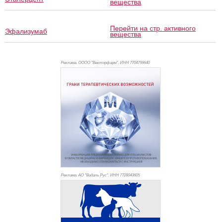
вещества
Перейти на стр. активного
Эфализумаб
вещества
Реклама. ОООО "Векторфарм", ИНН 770
4799640
Реклама. АО "Видаль Рус", ИНН 772
8043605