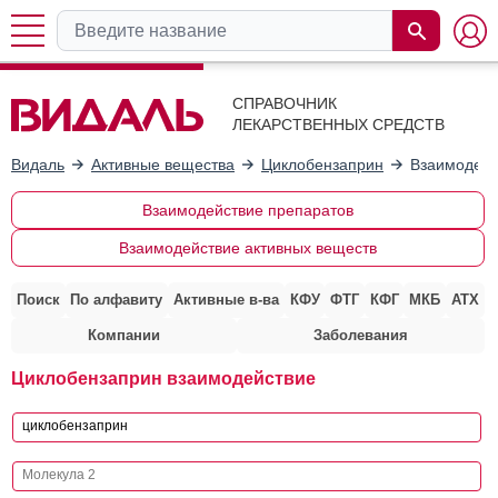
СПРАВОЧНИК
ЛЕКАРСТВЕННЫХ СРЕДСТВ
Видаль
Активные вещества
Циклобензаприн
Взаимодейс
Взаимодействие препаратов
Взаимодействие активных веществ
Поиск
По алфавиту
Активные в-ва
КФУ
ФТГ
КФГ
МКБ
АТХ
Компании
Заболевания
Циклобензаприн взаимодействие