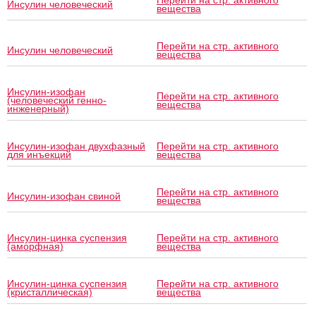
Перейти на стр. активного
Инсулин человеческий
вещества
Перейти на стр. активного
Инсулин человеческий
вещества
Инсулин-изофан
Перейти на стр. активного
(человеческий генно-
вещества
инженерный)
Инсулин-изофан двухфазный
Перейти на стр. активного
для инъекций
вещества
Перейти на стр. активного
Инсулин-изофан свиной
вещества
Инсулин-цинка суспензия
Перейти на стр. активного
(аморфная)
вещества
Инсулин-цинка суспензия
Перейти на стр. активного
(кристаллическая)
вещества