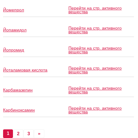
Перейти на стр. активного
Йомепрол
вещества
Перейти на стр. активного
Йопамидол
вещества
Перейти на стр. активного
Йопромид
вещества
Перейти на стр. активного
Йоталамовая кислота
вещества
Перейти на стр. активного
Карбамазепин
вещества
Перейти на стр. активного
Карбиноксамин
вещества
1
2
3
»