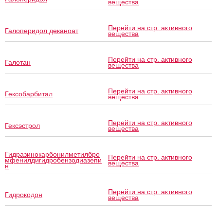
вещества
Перейти на стр. активного
Галоперидол деканоат
вещества
Перейти на стр. активного
Галотан
вещества
Перейти на стр. активного
Гексобарбитал
вещества
Перейти на стр. активного
Гексэстрол
вещества
Гидразинокарбонилметилбро
Перейти на стр. активного
мфенилдигидробензодиазепи
вещества
н
Перейти на стр. активного
Гидрокодон
вещества