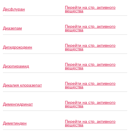
Перейти на стр. активного
Десфлуран
вещества
Перейти на стр. активного
Диазепам
вещества
Перейти на стр. активного
Дигидрокодеин
вещества
Перейти на стр. активного
Дизопирамид
вещества
Перейти на стр. активного
Дикалия клоразепат
вещества
Перейти на стр. активного
Дименгидринат
вещества
Перейти на стр. активного
Диметинден
вещества