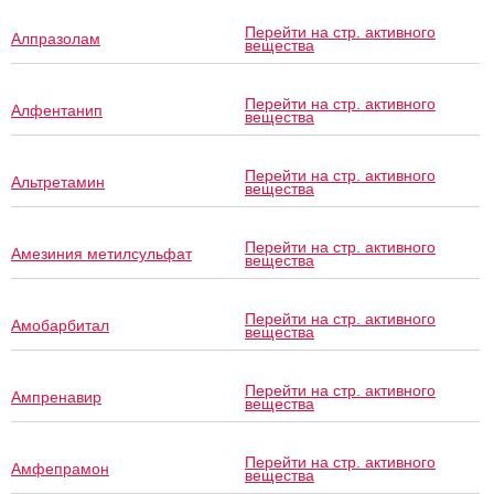
Перейти на стр. активного
Алпразолам
вещества
Перейти на стр. активного
Алфентанип
вещества
Перейти на стр. активного
Альтретамин
вещества
Перейти на стр. активного
Амезиния метилсульфат
вещества
Перейти на стр. активного
Амобарбитал
вещества
Перейти на стр. активного
Ампренавир
вещества
Перейти на стр. активного
Амфепрамон
вещества