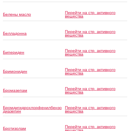
Перейти на стр. активного
Белены масло
вещества
Перейти на стр. активного
Белладонна
вещества
Перейти на стр. активного
Бипериден
вещества
Перейти на стр. активного
Бримонидин
вещества
Перейти на стр. активного
Бромазепам
вещества
Бромдигидрохлорфенилбензо
Перейти на стр. активного
диазепин
вещества
Перейти на стр. активного
Бротизолам
вещества