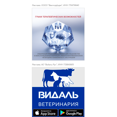
Реклама. ОООО "Векторфарм", ИНН 770
4799640
Реклама. АО "Видаль Рус", ИНН 772
8043605