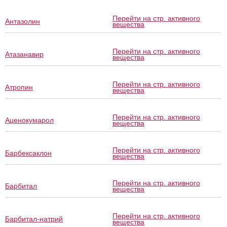
Перейти на стр. активного
Антазолин
вещества
Перейти на стр. активного
Атазанавир
вещества
Перейти на стр. активного
Атропин
вещества
Перейти на стр. активного
Аценокумарол
вещества
Перейти на стр. активного
Барбексаклон
вещества
Перейти на стр. активного
Барбитал
вещества
Перейти на стр. активного
Барбитал-натрий
вещества