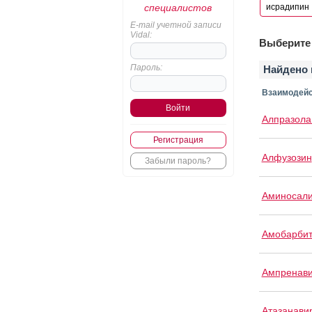
специалистов
E-mail учетной записи
Vidal:
Выберите 
Пароль:
Найдено 
Взаимодейс
Алпразол
Регистрация
Алфузозин
Забыли пароль?
Аминосали
Амобарби
Ампренав
Атазанави