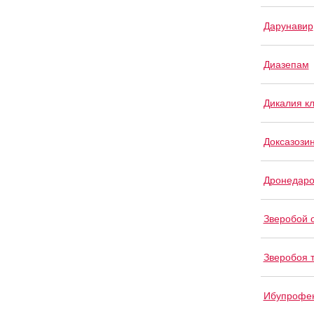
Дарунавир
Диазепам
Дикалия к
Доксазози
Дронедар
Зверобой 
Зверобоя 
Ибупрофе