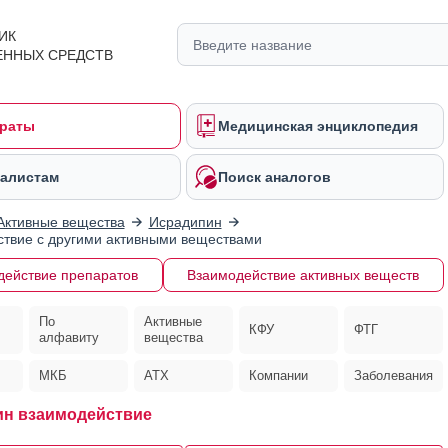
ИК
ЕННЫХ СРЕДСТВ
раты
Медицинская энциклопедия
алистам
Поиск аналогов
Активные вещества
Исрадипин
твие с другими активными веществами
действие препаратов
Взаимодействие активных веществ
По
Активные
КФУ
ФТГ
алфавиту
вещества
МКБ
АТХ
Компании
Заболевания
н взаимодействие