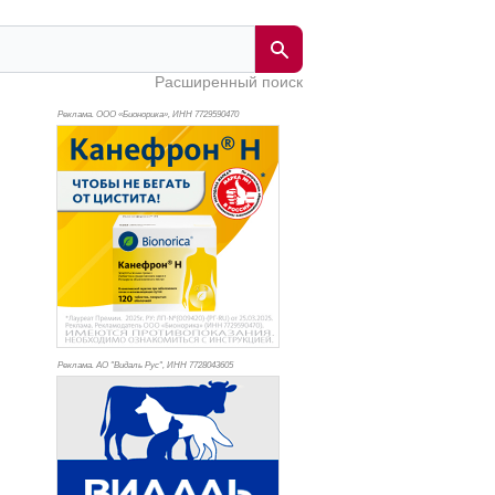
Расширенный поиск
Реклама. ООО «Бионорика», ИНН 772
9590470
Реклама. АО "Видаль Рус", ИНН 772
8043605