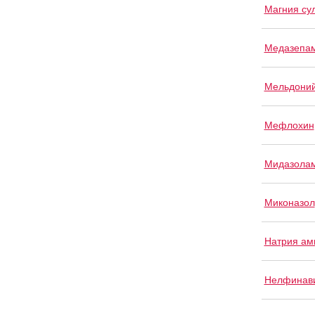
Магния су
Медазепа
Мельдони
Мефлохин
Мидазола
Миконазол
Натрия ам
Нелфинав