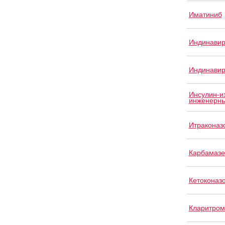
Иматиниб
Индинави
Индинавир
Инсулин-и
инженерны
Итраконаз
Карбамазе
Кетоконаз
Кларитром