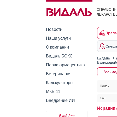
СПРАВОЧН
ЛЕКАРСТВ
Новости
Препа
Наши услуги
Специ
О компании
Видаль БОКС
Видаль
Взаимодейс
Парафармацевтика
Взаимо
Ветеринария
Калькуляторы
Поиск
МКБ-11
КФГ
Внедрение ИИ
Исрадипи
Вход для