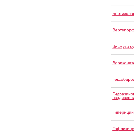
Бротизола
Вертепор
Висмута с
Вориконаз
Гексобарб
Гидразино
нзодиазеп
Гиперицин
Гофликице