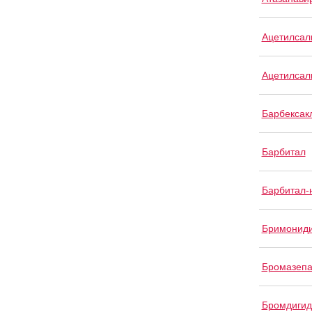
Ацетилсал
Ацетилсал
Барбексак
Барбитал
Барбитал-
Бримонид
Бромазеп
Бромдигид