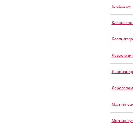
Клобазам
Клоназепа
Клопидогр
Ловастати
Лопинавир
Лоразепа
Магния са
Магния су