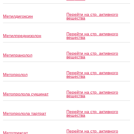
Перейти на стр. активного
Метилдигоксин
вещества
Перейти на стр. активного
Метилпреднизолон
вещества
Перейти на стр. активного
Метипранолол
вещества
Перейти на стр. активного
Метопролол
вещества
Перейти на стр. активного
Метопролола сукцинат
вещества
Перейти на стр. активного
Метопролола тартрат
вещества
Перейти на стр. активного
Метотрексат