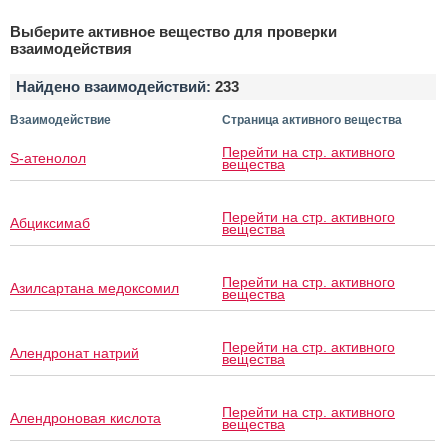
Выберите активное вещество для проверки
взаимодействия
Найдено взаимодействий:
233
Взаимодействие
Страница активного вещества
Перейти на стр. активного
S-атенолол
вещества
Перейти на стр. активного
Абциксимаб
вещества
Перейти на стр. активного
Азилсартана медоксомил
вещества
Перейти на стр. активного
Алендронат натрий
вещества
Перейти на стр. активного
Алендроновая кислота
вещества