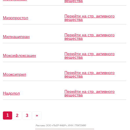
вещества
Перейти на стр. активного
Мизопростол
вещества
Перейти на стр. активного
Милнаципран
вещества
Перейти на стр. активного
Моксифлоксацин
вещества
Перейти на стр. активного
Моэксиприл
вещества
Перейти на стр. активного
Надолол
вещества
1
2
3
»
Реклама. ООО «ПЬЕР ФАБР», ИНН: 770
4719490