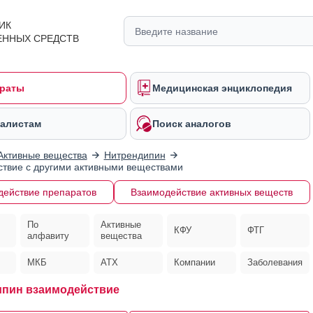
ИК
ЕННЫХ СРЕДСТВ
раты
Медицинская энциклопедия
алистам
Поиск аналогов
Активные вещества
Нитрендипин
твие с другими активными веществами
действие препаратов
Взаимодействие активных веществ
По
Активные
КФУ
ФТГ
алфавиту
вещества
МКБ
АТХ
Компании
Заболевания
пин взаимодействие