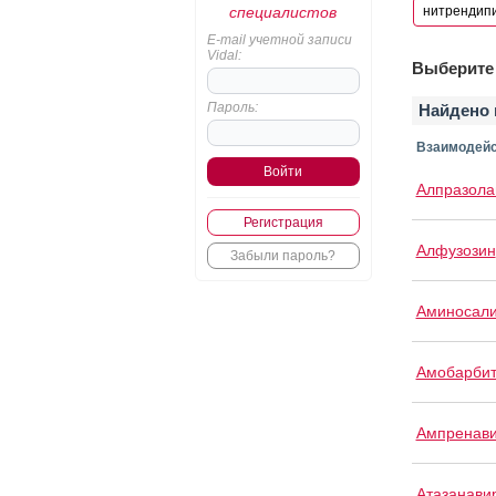
специалистов
E-mail учетной записи
Vidal:
Выберите 
Пароль:
Найдено 
Взаимодейс
Алпразол
Регистрация
Алфузозин
Забыли пароль?
Аминосали
Амобарби
Ампренав
Атазанави