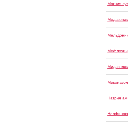
Магния су
Медазепа
Мельдони
Мефлохин
Мидазола
Миконазол
Натрия ам
Нелфинав