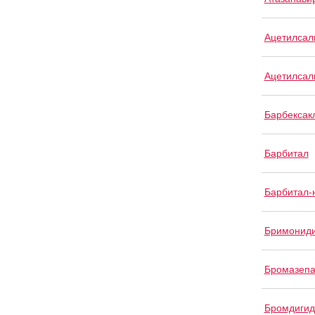
Ацетилсал
Ацетилсал
Барбексак
Барбитал
Барбитал-
Бримонид
Бромазеп
Бромдигид