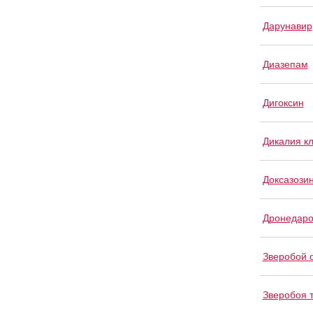
Дарунавир
Диазепам
Дигоксин
Дикалия к
Доксазози
Дронедар
Зверобой 
Зверобоя 