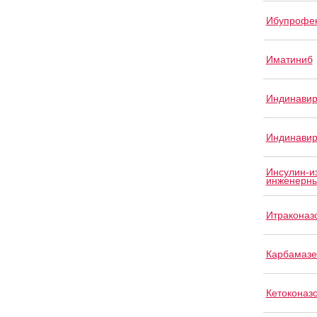
Ибупрофе
Иматиниб
Индинави
Индинавир
Инсулин-и
инженерны
Итраконаз
Карбамазе
Кетоконаз