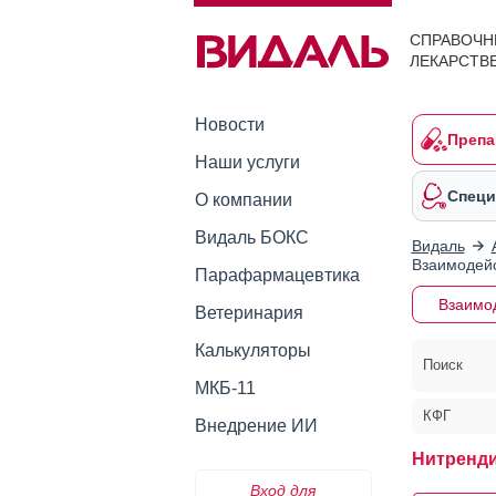
СПРАВОЧН
ЛЕКАРСТВ
Новости
Препа
Наши услуги
Специ
О компании
Видаль БОКС
Видаль
Взаимодейс
Парафармацевтика
Взаимо
Ветеринария
Калькуляторы
Поиск
МКБ-11
КФГ
Внедрение ИИ
Нитренди
Вход для