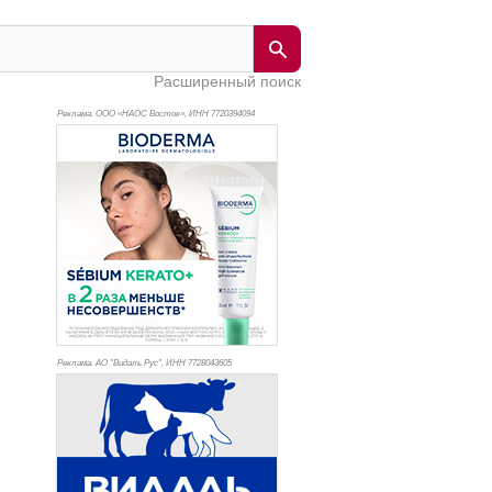
Расширенный поиск
Реклама. ООО «НАОС Восток», ИНН 772
0394094
Реклама. АО "Видаль Рус", ИНН 772
8043605