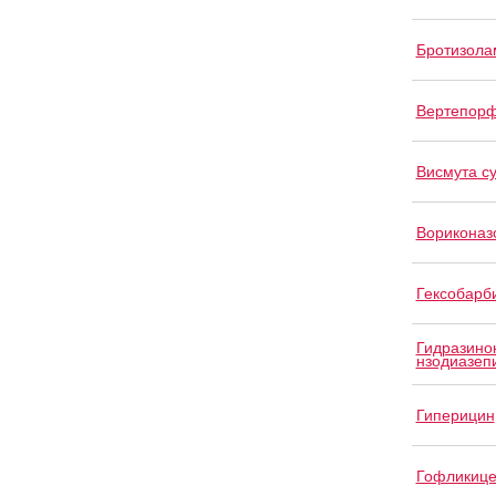
Бротизола
Вертепор
Висмута с
Вориконаз
Гексобарб
Гидразино
нзодиазеп
Гиперицин
Гофликице