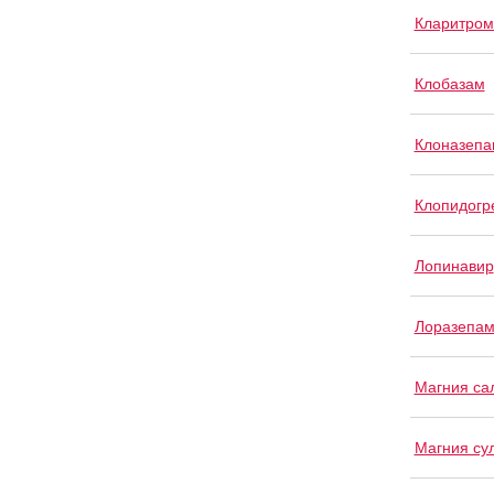
Кларитром
Клобазам
Клоназепа
Клопидогр
Лопинавир
Лоразепа
Магния са
Магния су