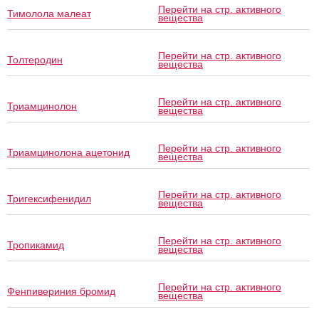
Перейти на стр. активного
Тимолола малеат
вещества
Перейти на стр. активного
Толтеродин
вещества
Перейти на стр. активного
Триамцинолон
вещества
Перейти на стр. активного
Триамцинолона ацетонид
вещества
Перейти на стр. активного
Тригексифенидил
вещества
Перейти на стр. активного
Тропикамид
вещества
Перейти на стр. активного
Фенпивериния бромид
вещества