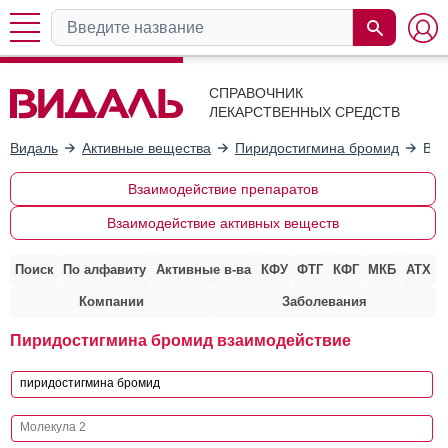
СПРАВОЧНИК
ЛЕКАРСТВЕННЫХ СРЕДСТВ
Видаль
Активные вещества
Пиридостигмина бромид
Вза
Взаимодействие препаратов
Взаимодействие активных веществ
Поиск
По алфавиту
Активные в-ва
КФУ
ФТГ
КФГ
МКБ
АТХ
Компании
Заболевания
Пиридостигмина бромид взаимодействие