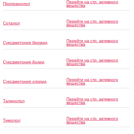
Перейти на стр. активного
Пропранолол
вещества
Перейти на стр. активного
Соталол
вещества
Перейти на стр. активного
Суксаметония бромид
вещества
Перейти на стр. активного
Суксаметония йодид
вещества
Перейти на стр. активного
Суксаметония хлорид
вещества
Перейти на стр. активного
Талинолол
вещества
Перейти на стр. активного
Тимолол
вещества