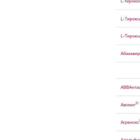
L-тирокс
L-Тирокс
L-Тирокс
Абакавир
АВВАнта
®
Авомит
Агренокс
Адельфа