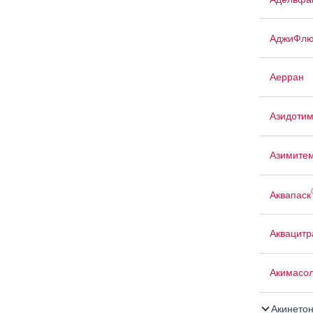
АджиФлю
Аерран
Азидоти
Азимите
Аквапаск
Аквацит
Акимасо
Акинето