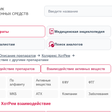
ИК
ЕННЫХ СРЕДСТВ
раты
Медицинская энциклопедия
алистам
Поиск аналогов
Описание препаратов
Колдрекс ХотРем
твие с другими препаратами
действие препаратов
Взаимодействие активных веществ
По
Активные
КФУ
ФТГ
алфавиту
вещества
МКБ
АТХ
Компании
Заболевания
 ХотРем взаимодействие