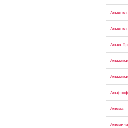
Алмагел
Алмагел
Алька-П
Альмакс
Альмакси
Альфосф
Алюмаг
Алюмини