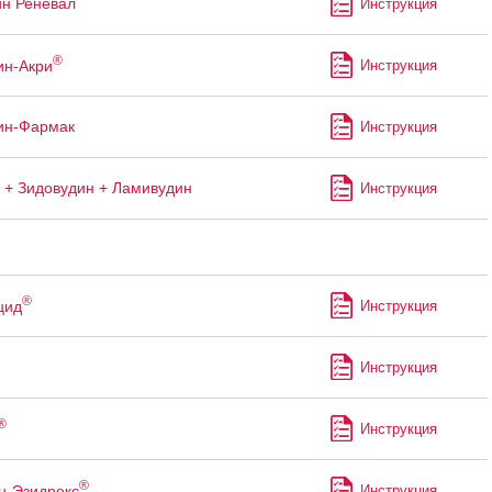
ин Реневал
Инструкция
®
ин-Акри
Инструкция
ин-Фармак
Инструкция
 + Зидовудин + Ламивудин
Инструкция
®
цид
Инструкция
Инструкция
®
Инструкция
®
н-Эзидрекс
Инструкция