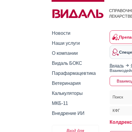
СПРАВОЧН
ЛЕКАРСТВ
Новости
Препа
Наши услуги
Специ
О компании
Видаль БОКС
Видаль
Взаимодейс
Парафармацевтика
Взаимо
Ветеринария
Калькуляторы
Поиск
МКБ-11
КФГ
Внедрение ИИ
Колдрекс
Вход для