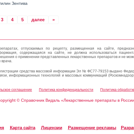
илин Зентива
3
4
5
далее
»
епаратах, отпускаемых по рецепту, размещенная на сайте, предназн
формация, содержащаяся на сайте, не должна использоваться пациен
решения о применении представленных лекарственных препаратов и не мож
 врача.
егистрации средства массовой информации Эл № ФС77-79153 выдано Федер
вязи, информационных технологий и массовых коммуникаций (Роскомнадзор
льское соглашение
Политика конфиденциальности
Политика обработк
opyright
Справочник Видаль «Лекарственные препараты в Росси
©
ия
Карта сайта
Лицензии
Размещение рекламы
Разра