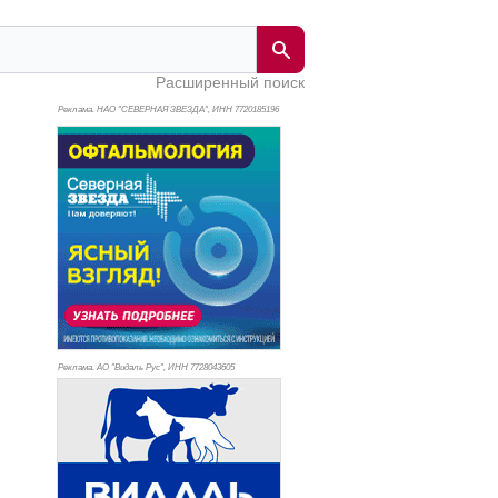
Расширенный поиск
Реклама. НАО "СЕВЕРНАЯ ЗВЕЗДА", ИНН 772
0185196
Реклама. АО "Видаль Рус", ИНН 772
8043605