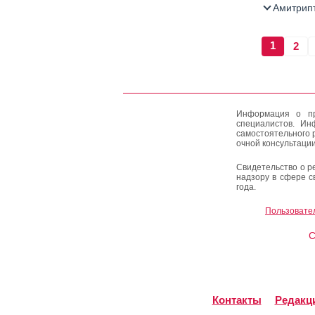
Амитрипт
1
2
Информация о пр
специалистов. Ин
самостоятельного 
очной консультации
Свидетельство о р
надзору в сфере с
года.
Пользовате
C
Контакты
Редакц