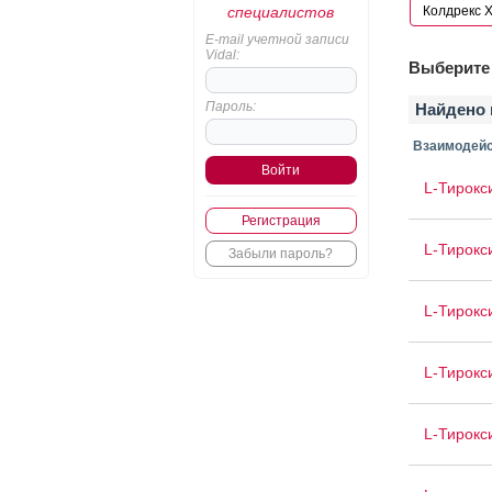
специалистов
E-mail учетной записи
Vidal:
Выберите 
Пароль:
Найдено 
Взаимодейс
L-Тирокс
Регистрация
L-Тирокс
Забыли пароль?
L-Тирокс
L-Тирокс
L-Тирокс