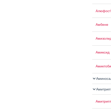
Алюфост
Амбене
Амизоли
Амиксид
Амиктоб
Аминосал
Амитрип
Амитрипт