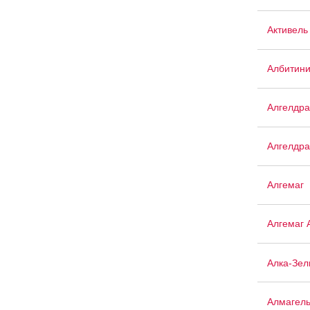
Активель
Албитин
Алгелдра
Алгелдра
Алгемаг
Алгемаг 
Алка-Зел
Алмагел