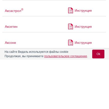
®
Аксастрол
Инструкция
Аксетин
Инструкция
Аксоне
Инструкция
На сайте Видаль используются файлы cookie
Ok
Продолжая, вы принимаете
пользовательское соглашение
.
Аксосеф
®
Актос
Инструкция
Вход для специалистов
E-mail учетной записи Vidal:
®
Актрапид
НМ
Инструкция
Пароль:
®
®
Актрапид
НМ Пенфилл
Инструкция