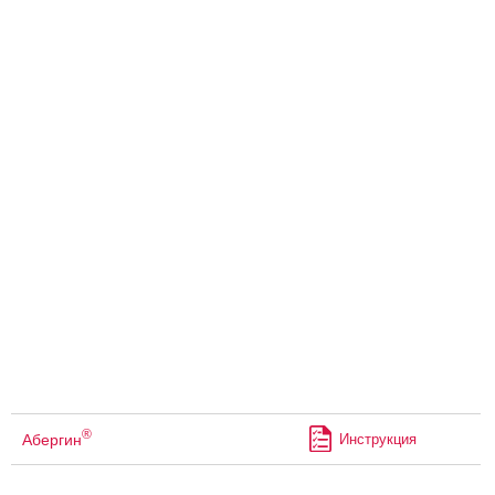
®
Абергин
Инструкция