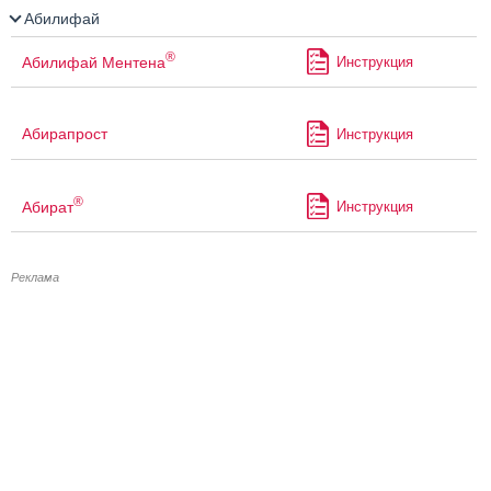
Абилифай
®
Абилифай Ментена
Инструкция
Абирапрост
Инструкция
®
Абират
Инструкция
Реклама