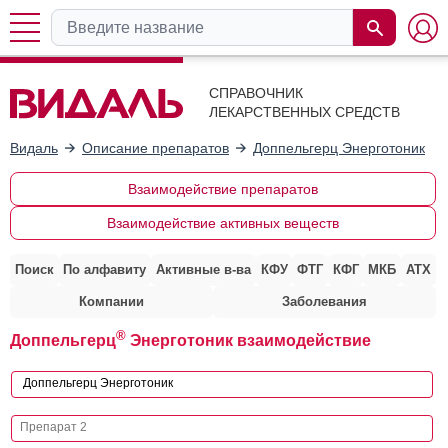
СПРАВОЧНИК
ЛЕКАРСТВЕННЫХ СРЕДСТВ
Видаль
Описание препаратов
Доппельгерц Энерготоник
Взаимодействие препаратов
Взаимодействие активных веществ
Поиск
По алфавиту
Активные в-ва
КФУ
ФТГ
КФГ
МКБ
АТХ
Компании
Заболевания
®
Доппельгерц
Энерготоник взаимодействие