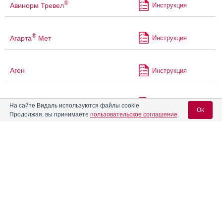
®
Авинорм Тревел
Инструкция
®
Агарта
Мет
Инструкция
Аген
Инструкция
Агенераза
Инструкция
На сайте Видаль используются файлы cookie
Ok
Продолжая, вы принимаете
пользовательское соглашение
.
®
Агеста
Инструкция
Вход для специалистов
E-mail учетной записи Vidal:
Агрегаль
Инструкция
Пароль:
®
Агренокс
Инструкция