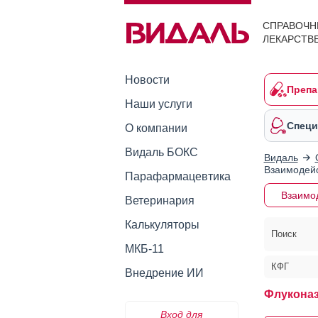
СПРАВОЧН
ЛЕКАРСТВ
Новости
Препа
Наши услуги
Специ
О компании
Видаль БОКС
Видаль
Взаимодейс
Парафармацевтика
Взаимо
Ветеринария
Калькуляторы
Поиск
МКБ-11
КФГ
Внедрение ИИ
Флуконаз
Вход для