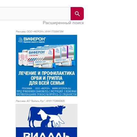
Расширенный поиск
Реклама. ООО «ФЕРОН», ИНН 773
3047394
Реклама. АО "Видаль Рус", ИНН 772
8043605