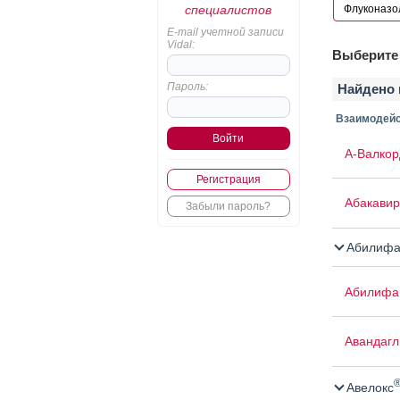
специалистов
E-mail учетной записи
Vidal:
Выберите 
Пароль:
Найдено 
Взаимодейс
А-Валкор
Регистрация
Абакавир
Забыли пароль?
Абилифа
Абилифа
Авандаг
Авелокс