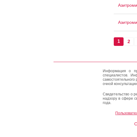
Азитроми
Азитром
1
2
Информация о пр
специалистов. Ин
самостоятельного 
очной консультации
Свидетельство о р
надзору в сфере с
года.
Пользовате
C