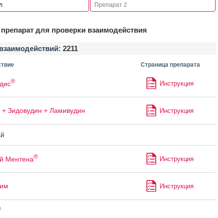
препарат для проверки взаимодействия
взаимодействий:
2211
твие
Страница препарата
®
дис
Инструкция
 + Зидовудин + Ламивудин
Инструкция
й
®
й Ментена
Инструкция
лим
Инструкция
®