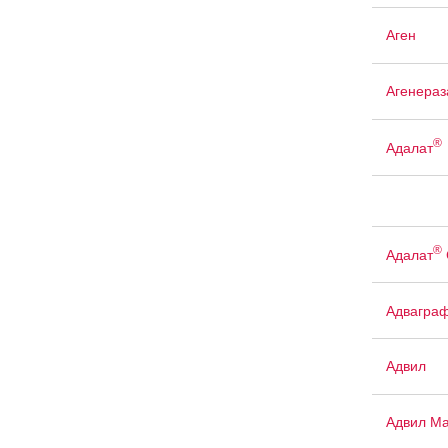
Аген
Агенераз
®
Адалат
®
Адалат
Адвагра
Адвил
Адвил М