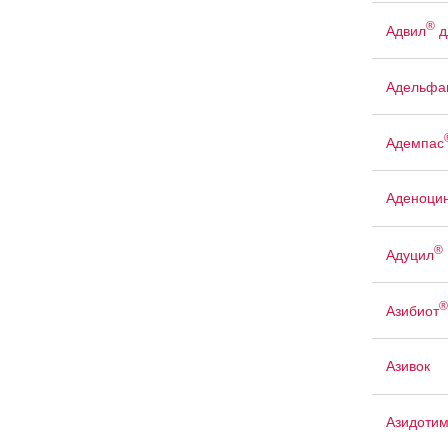
®
Адвил
д
Адельфа
Адемпас
Аденоци
®
Адуцил
®
Азибиот
Азивок
Азидоти