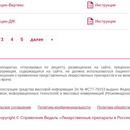
цин-Вертекс
Инструкция
ицин-ДЖ
Инструкция
3
4
5
далее
»
епаратах, отпускаемых по рецепту, размещенная на сайте, предназн
формация, содержащаяся на сайте, не должна использоваться пациен
решения о применении представленных лекарственных препаратов и не мож
 врача.
егистрации средства массовой информации Эл № ФС77-79153 выдано Федер
вязи, информационных технологий и массовых коммуникаций (Роскомнадзор
льское соглашение
Политика конфиденциальности
Политика обработк
opyright
Справочник Видаль «Лекарственные препараты в Росси
©