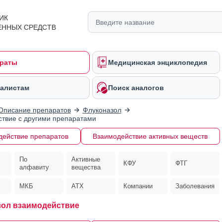
ИК
ЕННЫХ СРЕДСТВ
раты
Медицинская энциклопедия
алистам
Поиск аналогов
Описание препаратов
Флуконазол
твие с другими препаратами
действие препаратов
Взаимодействие активных веществ
По
Активные
КФУ
ФТГ
алфавиту
вещества
МКБ
АТХ
Компании
Заболевания
ол взаимодействие