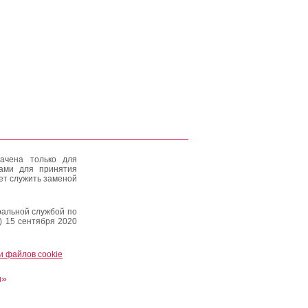
ачена только для
тами для принятия
ет служить заменой
альной службой по
) 15 сентября 2020
и файлов cookie
и»