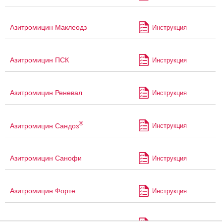
Азитромицин Маклеодз
Инструкция
Азитромицин ПСК
Инструкция
Азитромицин Реневал
Инструкция
®
Азитромицин Сандоз
Инструкция
Азитромицин Санофи
Инструкция
Азитромицин Форте
Инструкция