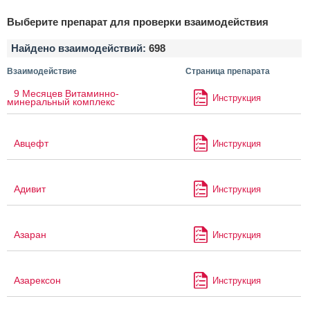
Выберите препарат для проверки взаимодействия
Найдено взаимодействий:
698
Взаимодействие
Страница препарата
9 Месяцев Витаминно-
Инструкция
минеральный комплекс
Авцефт
Инструкция
Адивит
Инструкция
Азаран
Инструкция
Азарексон
Инструкция