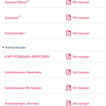
®
Азитрал Мини
Инструкция
®
Азитрокс
Инструкция
Азитромивел
Инструкция
Азитромицин
АЗИТРОМИЦИН АВЕКСИМА
Инструкция
Азитромицин Авексима
Инструкция
Азитромицин Велфарм
Инструкция
Азитромицин Зентива
Инструкция