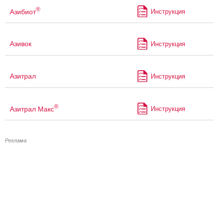
®
Азибиот
Инструкция
Азивок
Инструкция
Азитрал
Инструкция
®
Азитрал Макс
Инструкция
Реклама