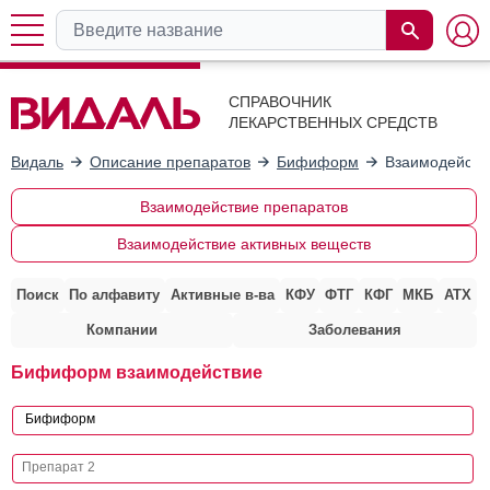
СПРАВОЧНИК
ЛЕКАРСТВЕННЫХ СРЕДСТВ
Видаль
Описание препаратов
Бифиформ
Взаимодейств
Взаимодействие препаратов
Взаимодействие активных веществ
Поиск
По алфавиту
Активные в-ва
КФУ
ФТГ
КФГ
МКБ
АТХ
Компании
Заболевания
Бифиформ взаимодействие