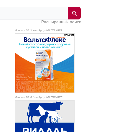
Расширенный поиск
Реклама. АО "Хелеон Рус", ИНН 770
3105112
Реклама. АО "Видаль Рус", ИНН 772
8043605