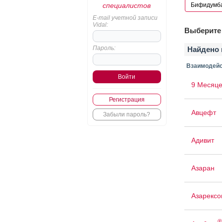
специалистов
E-mail учетной записи
Vidal:
Выберите 
Пароль:
Найдено 
Взаимодейс
9 Месяце
Регистрация
Авцефт
Забыли пароль?
Адивит
Азаран
Азарексо
®