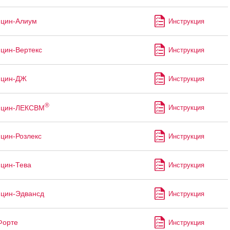
ицин-Алиум
Инструкция
цин-Вертекс
Инструкция
ицин-ДЖ
Инструкция
®
ицин-ЛЕКСВМ
Инструкция
цин-Розлекс
Инструкция
цин-Тева
Инструкция
цин-Эдвансд
Инструкция
Форте
Инструкция