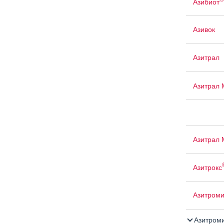
Азибиот
Азивок
Азитрал
Азитрал 
Азитрал 
Азитрокс
Азитром
Азитром