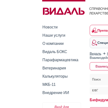
СПРАВОЧН
ЛЕКАРСТВ
Новости
Препа
Наши услуги
Специ
О компании
Видаль БОКС
Видаль
Взаимодейс
Парафармацевтика
Взаимо
Ветеринария
Калькуляторы
Поиск
МКБ-11
КФГ
Внедрение ИИ
Бифидум
Вход для