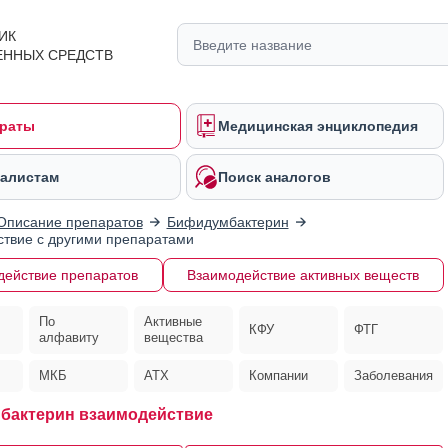
ИК
ЕННЫХ СРЕДСТВ
раты
Медицинская энциклопедия
алистам
Поиск аналогов
Описание препаратов
Бифидумбактерин
твие с другими препаратами
действие препаратов
Взаимодействие активных веществ
По
Активные
КФУ
ФТГ
алфавиту
вещества
МКБ
АТХ
Компании
Заболевания
бактерин взаимодействие