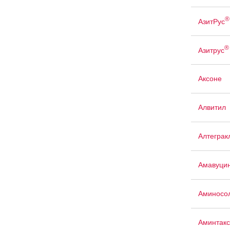
®
АзитРус
®
Азитрус
Аксоне
Алвитил
Алтеграк
Амавуци
Аминосо
Аминтакс