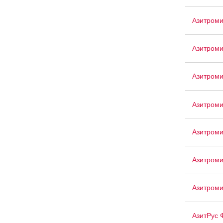
Азитром
Азитроми
Азитром
Азитром
Азитроми
Азитроми
Азитроми
АзитРус 