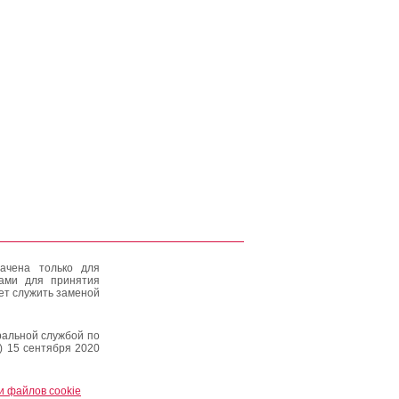
ачена только для
тами для принятия
ет служить заменой
альной службой по
) 15 сентября 2020
и файлов cookie