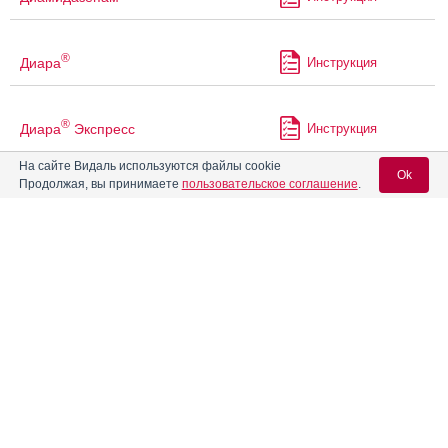
®
Диара
Инструкция
®
Диара
Экспресс
Инструкция
На сайте Видаль используются файлы cookie
Ok
Продолжая, вы принимаете
пользовательское соглашение
.
Дормикум
Золомакс
Инструкция
Вход для специалистов
E-mail учетной записи Vidal:
®
Имодиум
Инструкция
Пароль:
®
Имодиум
Плюс
Инструкция
®
Имодиум
Экспресс
Инструкция