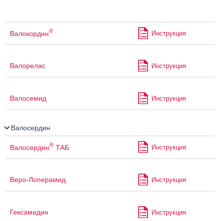
®
Валокордин
Инструкция
Валорелас
Инструкция
Валосемид
Инструкция
Валосердин
®
Валосердин
ТАБ
Инструкция
Веро-Лоперамид
Инструкция
Гексамидин
Инструкция