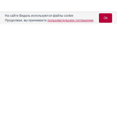
На сайте Видаль используются файлы cookie
Ok
Продолжая, вы принимаете
пользовательское соглашение
.
Содержание
Вход для специалистов
E-mail учетной записи Vidal:
Форма выпуска, упаковка и состав
Клинико-фармакологич. группа
Пароль:
Фармако-терапевтическая группа
Фармакологическое действие
Показания препарата
Режим дозирования
Регистрация
Забыли пароль?
Побочное действие