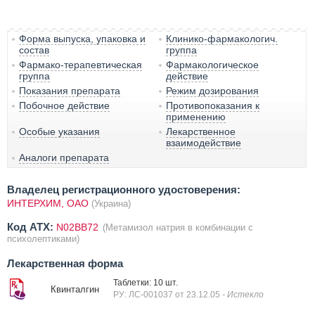
Форма выпуска, упаковка и
Клинико-фармакологич.
состав
группа
Фармако-терапевтическая
Фармакологическое
группа
действие
Показания препарата
Режим дозирования
Побочное действие
Противопоказания к
применению
Особые указания
Лекарственное
взаимодействие
Аналоги препарата
Владелец регистрационного удостоверения:
ИНТЕРХИМ, ОАО
(Украина)
Код ATX:
N02BB72
(Метамизол натрия в комбинации с
психолептиками)
Лекарственная форма
Таблетки: 10 шт.
Квинталгин
РУ: ЛС-001037 от 23.12.05
- Истекло