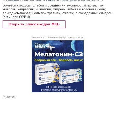
Болевой синдром (слабой и средней интенсивности): артралгия;
миалгия; невралгия; ишиалгия; мигрень; зубная и головная боль;
альгодисменорея; боль при травмах, ожогах; лихорадочный синдром
(в т.ч. при ОРВИ).
Открыть список кодов МКБ
Реклама. НАО "СЕВЕРНАЯ ЗВЕЗДА", ИНН 772
0185196
Реклама