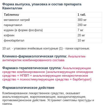
Форма выпуска, упаковка и состав препарата
Квинталгин
Таблетки
1 таб.
метамизол натрий
300 мг
парацетамол
200 мг
кодеин (в форме фосфата)
7 мг
кофеин
20 мг
фенобарбитал
10 мг
10 шт. - упаковки ячейковые контурные (1) - пачки картонные.
Клинико-фармакологическая группа:
Анальгетик-
антипиретик комбинированного состава
Фармако-терапевтическая группа:
Анальгезирующее
средство комбинированное (анальгезирующее опиоидное
средство + НПВП + анальгезирующее ненаркотическое
средство + психостимулирующее средство + барбитурат)
Фармакологическое действие
Комбинированное лекарственное средство, оказывает
анальгезирующее, жаропонижающее, вазодилатирующее,
противомигренозное действие. Устраняет симптомы простуды и
гриппа.