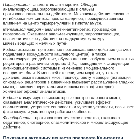
Парацетамол
- анальгетик-антипиретик. Обладает
анальгезирующим, жаропонижающим и слабым
противовоспалительным действием. Механизм действия связан с
ингибированием синтеза простагландинов, преимущественным
влиянием на центр терморегуляции в гипоталамусе.
Метамизол натрия
- анальгетик-антипиретик, производное
пиразолона. Оказывает анальгезирующее, жаропонижающее,
спазмолитическое действие на гладкую мускулатуру
мочевыводящих и желчных путей.
Кодеин
оказывает центральное противокашлевое действие (за счет
подавления возбудимости кашлевого центра), а также
анальгезирующее действие, обусловленное возбуждением опиатных
рецепторов в различных отделах ЦНС, приводящим к стимуляции
антиноцицептивной системы и изменению эмоционального
восприятия боли. В меньшей степени, чем морфин, угнетает
дыхание, реже вызывает миоз, тошноту, рвоту и запоры (активация
опиоидных рецепторов в кишечнике вызывает расслабление гладких
мышц, снижение перистальтики и спазм всех сфинктеров).
Усиливает эффект анальгетиков.
Кофеин
стимулирует психомоторные центры головного мозга,
оказывает аналептическое действие, усиливает эффект
анальгетиков, устраняет сонливость и чувство усталости, повышает
физическую и умственную работоспособность.
Фенобарбитал
- противоэпилептическое средство, оказывает
седативное, снотворное, спазмолитическое и миорелаксирующее
действие.
Показания активных веществ препарата Квинталгин