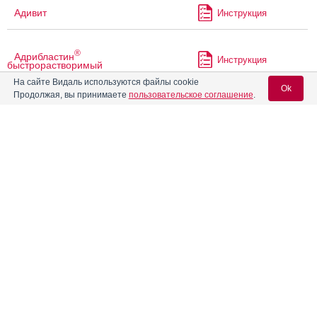
Адивит
Инструкция
®
Адрибластин
Инструкция
быстрорастворимый
На сайте Видаль используются файлы cookie
Ok
Продолжая, вы принимаете
пользовательское соглашение
.
®
Адрибластин
НоваМедика
Инструкция
быстрорастворимый
Вход для специалистов
Азалепрол
Инструкция
E-mail учетной записи Vidal:
®
Азалептин
Инструкция
Пароль:
®
Азалептин
ретард
Инструкция
Азаран
Инструкция
Регистрация
Забыли пароль?