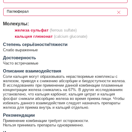
Молекулы:
железа сульфат
(ferrous sulfate)
кальция глюконат
(calcium gluconate)
Cтепень серьёзности/тяжести
Слабо выраженные
Достоверность
Часто встречаемые
Описание взаимодействия
Соли кальция могут образовывать нерастворимые комплексы с
железом, приводя к снижению абсорбции и биодоступности железа.
В исследованиях при применении данной комбинации плазменные
концентрации железа снижались на 67%. В других исследованиях
установлено, что кальция карбонат, кальция цитрат и кальция
фосфат снижали абсорбцию железа во время приема пищи. Чтобы
избежать данного взаимодействия следует назначать препараты
железа для приема внутрь и кальций отдельно.
Рекомендации
Применение комбинации требует осторожности.
Нельзя принимать препараты одновременно.