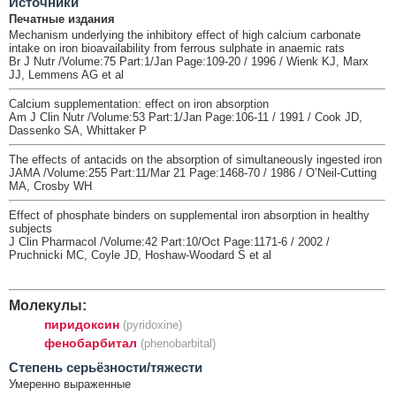
Источники
Печатные издания
Mechanism underlying the inhibitory effect of high calcium carbonate
intake on iron bioavailability from ferrous sulphate in anaemic rats
Br J Nutr /Volume:75 Part:1/Jan Page:109-20 / 1996 / Wienk KJ, Marx
JJ, Lemmens AG et al
Calcium supplementation: effect on iron absorption
Am J Clin Nutr /Volume:53 Part:1/Jan Page:106-11 / 1991 / Cook JD,
Dassenko SA, Whittaker P
The effects of antacids on the absorption of simultaneously ingested iron
JAMA /Volume:255 Part:11/Mar 21 Page:1468-70 / 1986 / O’Neil-Cutting
MA, Crosby WH
Effect of phosphate binders on supplemental iron absorption in healthy
subjects
J Clin Pharmacol /Volume:42 Part:10/Oct Page:1171-6 / 2002 /
Pruchnicki MC, Coyle JD, Hoshaw-Woodard S et al
Молекулы:
пиридоксин
(pyridoxine)
фенобарбитал
(phenobarbital)
Cтепень серьёзности/тяжести
Умеренно выраженные