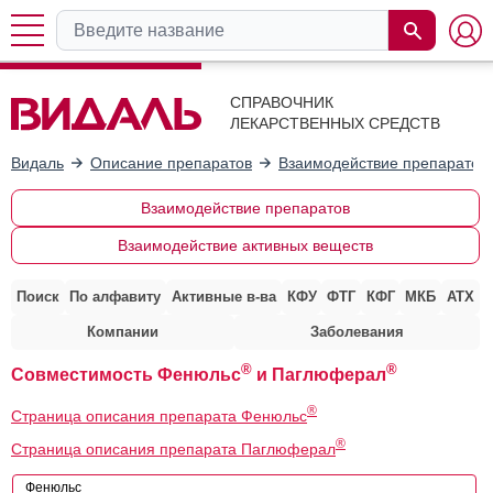
СПРАВОЧНИК
ЛЕКАРСТВЕННЫХ СРЕДСТВ
Видаль
Описание препаратов
Взаимодействие препаратов
Взаимодействие препаратов
Взаимодействие активных веществ
Поиск
По алфавиту
Активные в-ва
КФУ
ФТГ
КФГ
МКБ
АТХ
Компании
Заболевания
®
®
Совместимость Фенюльс
и Паглюферал
®
Страница описания препарата Фенюльс
®
Страница описания препарата Паглюферал