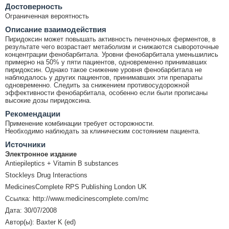
Достоверность
Ограниченная вероятность
Описание взаимодействия
Пиридоксин может повышать активность печеночных ферментов, в
результате чего возрастает метаболизм и снижаются сывороточные
концентрации фенобарбитала. Уровни фенобарбитала уменьшились
примерно на 50% у пяти пациентов, одновременно принимавших
пиридоксин. Однако такое снижение уровня фенобарбитала не
наблюдалось у других пациентов, принимавших эти препараты
одновременно. Следить за снижением противосудорожной
эффективности фенобарбитала, особенно если были прописаны
высокие дозы пиридоксина.
Рекомендации
Применение комбинации требует осторожности.
Необходимо наблюдать за клиническим состоянием пациента.
Источники
Электронное издание
Antiepileptics + Vitamin B substances
Stockleys Drug Interactions
MedicinesComplete RPS Publishing London UK
Ссылка: http://www.medicinescomplete.com/mc
Дата: 30/07/2008
Автор(ы): Baxter K (ed)