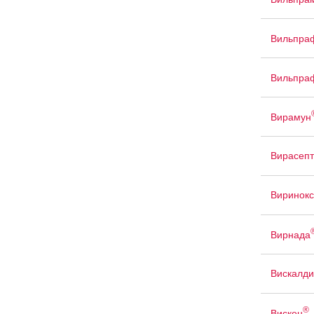
Вильпра
Вильпра
Вирамун
Вирасепт
Виринок
Вирнада
Вискалди
®
Вискен