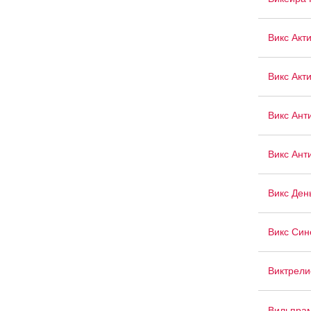
Викс Акт
Викс Акт
Викс Ант
Викс Ант
Викс Ден
Викс Син
Виктрели
Вильпра