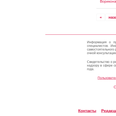
Ворикона
«
наз
Информация о пр
специалистов. Ин
самостоятельного 
очной консультации
Свидетельство о р
надзору в сфере с
года.
Пользовате
C
Контакты
Редакц