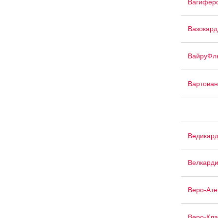
Вагифер
Вазокард
ВайруФл
Вартован
Ведикар
Велкард
Веро-Ате
Веро-Кл