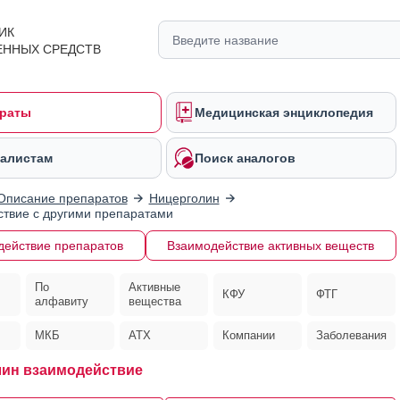
ИК
ЕННЫХ СРЕДСТВ
раты
Медицинская энциклопедия
алистам
Поиск аналогов
Описание препаратов
Ницерголин
твие с другими препаратами
действие препаратов
Взаимодействие активных веществ
По
Активные
КФУ
ФТГ
алфавиту
вещества
МКБ
АТХ
Компании
Заболевания
ин взаимодействие