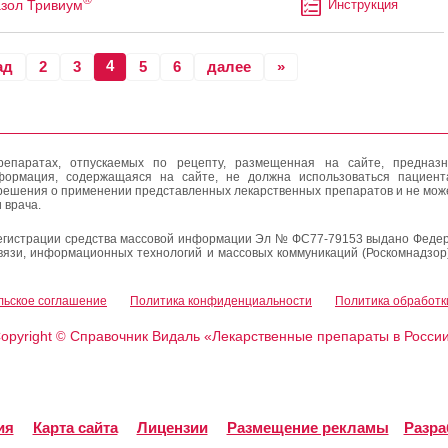
зол Тривиум
Инструкция
4
ад
2
3
5
6
далее
»
епаратах, отпускаемых по рецепту, размещенная на сайте, предназн
формация, содержащаяся на сайте, не должна использоваться пациен
решения о применении представленных лекарственных препаратов и не мож
 врача.
егистрации средства массовой информации Эл № ФС77-79153 выдано Федер
вязи, информационных технологий и массовых коммуникаций (Роскомнадзор
льское соглашение
Политика конфиденциальности
Политика обработк
opyright
Справочник Видаль «Лекарственные препараты в Росси
©
ия
Карта сайта
Лицензии
Размещение рекламы
Разра