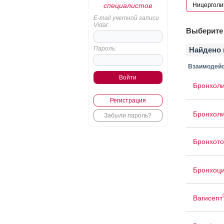
специалистов
E-mail учетной записи
Vidal:
Выберите 
Пароль:
Найдено 
Взаимодейс
Бронхол
Регистрация
Бронхол
Забыли пароль?
Бронхото
Бронхоц
Вагисепт