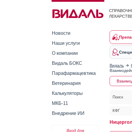
СПРАВОЧН
ЛЕКАРСТВ
Новости
Препа
Наши услуги
Специ
О компании
Видаль БОКС
Видаль
Взаимодейс
Парафармацевтика
Взаимо
Ветеринария
Калькуляторы
Поиск
МКБ-11
КФГ
Внедрение ИИ
Ницергол
Вход для