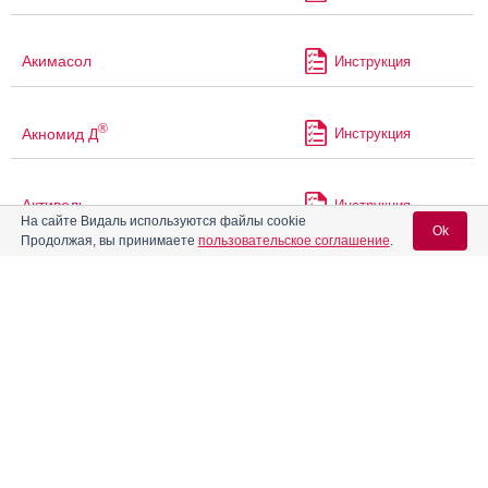
Акимасол
Инструкция
®
Акномид Д
Инструкция
Активель
Инструкция
На сайте Видаль используются файлы cookie
Ok
Продолжая, вы принимаете
пользовательское соглашение
.
Актиферрин
Инструкция
Вход для специалистов
Актиферрин композитум
E-mail учетной записи Vidal:
Инструкция
Алвитил
Инструкция
Пароль: