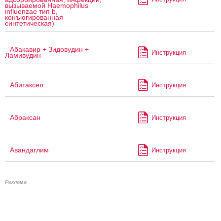
вызываемой Haemophilus
influenzae тип b,
конъюгированная
синтетическая)
Абакавир + Зидовудин +
Инструкция
Ламивудин
Абитаксел
Инструкция
Абраксан
Инструкция
Авандаглим
Инструкция
Реклама