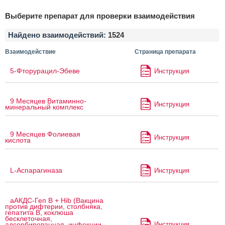
Выберите препарат для проверки взаимодействия
Найдено взаимодействий:
1524
Взаимодействие
Страница препарата
5-Фторурацил-Эбеве
Инструкция
9 Месяцев Витаминно-
Инструкция
минеральный комплекс
9 Месяцев Фолиевая
Инструкция
кислота
L-Аспарагиназа
Инструкция
аАКДС-Геп B + Hib (Вакцина
против дифтерии, столбняка,
гепатита B, коклюша
бесклеточная,
Инструкция
адсорбированная, инфекции,