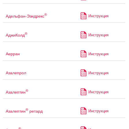
®
Адельфан-Эзидрекс
Инструкция
®
АджиКолд
Инструкция
Аерран
Инструкция
Азалепрол
Инструкция
®
Азалептин
Инструкция
®
Азалептин
ретард
Инструкция
®