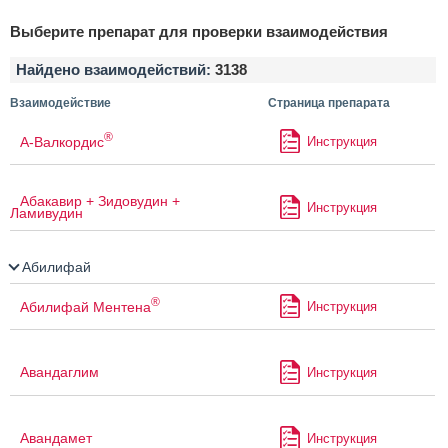
Выберите препарат для проверки взаимодействия
Найдено взаимодействий:
3138
Взаимодействие
Страница препарата
®
А-Валкордис
Инструкция
Абакавир + Зидовудин +
Инструкция
Ламивудин
Абилифай
®
Абилифай Ментена
Инструкция
Авандаглим
Инструкция
Авандамет
Инструкция