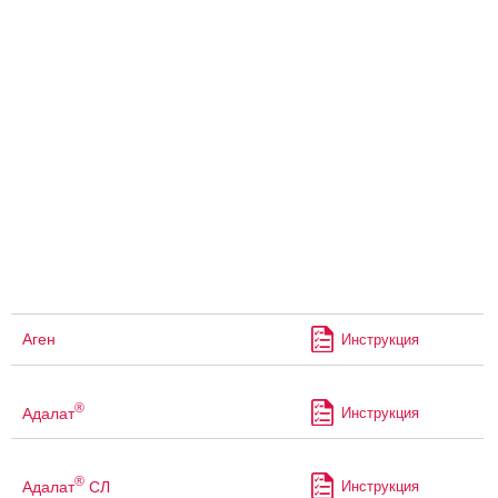
Аген
Инструкция
®
Адалат
Инструкция
®
Адалат
СЛ
Инструкция