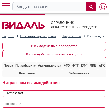
СПРАВОЧНИК
ЛЕКАРСТВЕННЫХ СРЕДСТВ
Видаль
Описание препаратов
Нитразепам
Взаимодейств
Взаимодействие препаратов
Взаимодействие активных веществ
Поиск
По алфавиту
Активные в-ва
КФУ
ФТГ
КФГ
МКБ
АТХ
Компании
Заболевания
Нитразепам взаимодействие