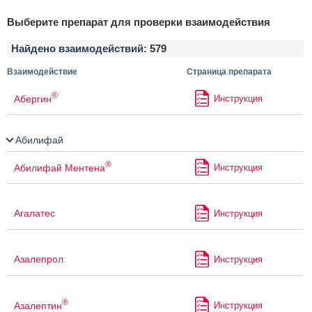
Выберите препарат для проверки взаимодействия
Найдено взаимодействий:
579
Взаимодействие
Страница препарата
®
Абергин
Инструкция
Абилифай
®
Абилифай Ментена
Инструкция
Агалатес
Инструкция
Азалепрол
Инструкция
®
Азалептин
Инструкция