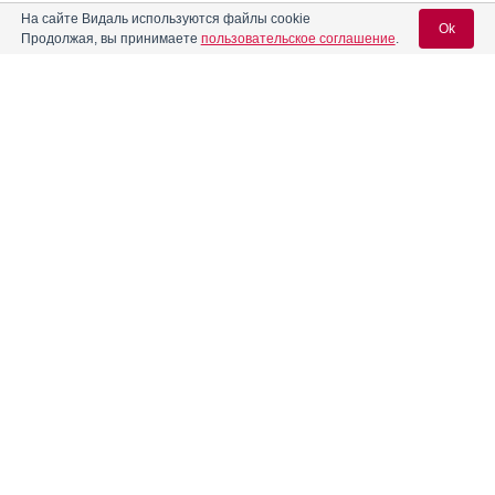
На сайте Видаль используются файлы cookie
Ok
Арипипразол
Инструкция
Продолжая, вы принимаете
пользовательское соглашение
.
Арипипразол Велфарм
Инструкция
Вход для специалистов
E-mail учетной записи Vidal:
Арипипразол ОД-Тева
Инструкция
Пароль:
Арипипразол-Тева
Инструкция
®
Арипризол
Инструкция
Регистрация
Забыли пароль?
Ауранекс
Инструкция
Барбовал
Инструкция