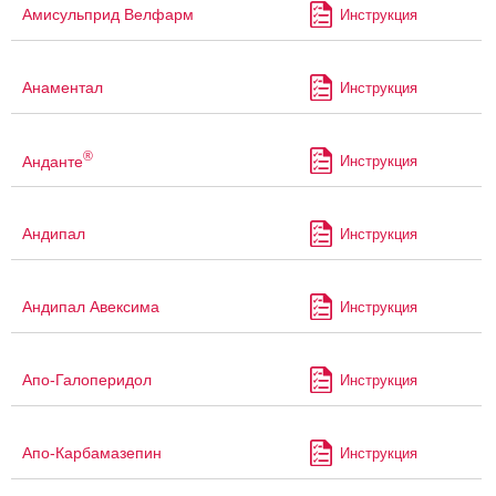
Амисульприд Велфарм
Инструкция
Анаментал
Инструкция
®
Анданте
Инструкция
Андипал
Инструкция
Андипал Авексима
Инструкция
Апо-Галоперидол
Инструкция
Апо-Карбамазепин
Инструкция