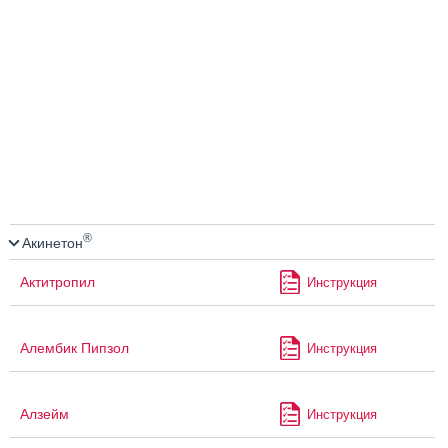
®
Акинетон
Актитропил
Инструкция
Алембик Пипзол
Инструкция
Алзейм
Инструкция