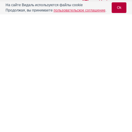
На сайте Видаль используются файлы cookie
Ok
Продолжая, вы принимаете
пользовательское соглашение
.
Азитрал
Инструкция
Вход для специалистов
®
Азитрал Макс
Инструкция
E-mail учетной записи Vidal:
®
Азитрал Мини
Инструкция
Пароль:
®
Азитрокс
Инструкция
Азитромивел
Инструкция
Регистрация
Забыли пароль?
Азитромицин
АЗИТРОМИЦИН АВЕКСИМА
Инструкция