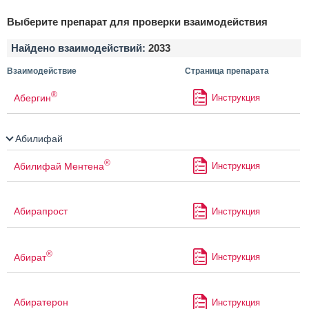
Выберите препарат для проверки взаимодействия
Найдено взаимодействий:
2033
Взаимодействие
Страница препарата
®
Абергин
Инструкция
Абилифай
®
Абилифай Ментена
Инструкция
Абирапрост
Инструкция
®
Абират
Инструкция
Абиратерон
Инструкция