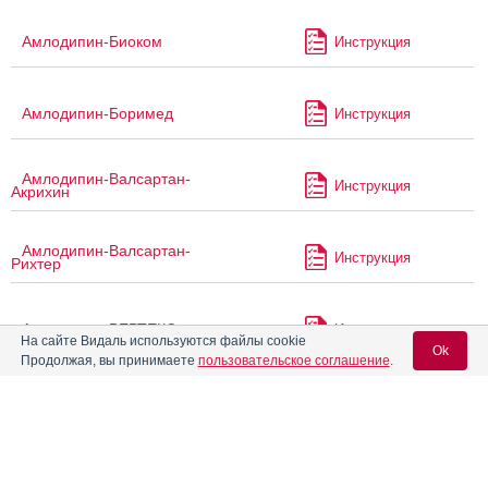
Амлодипин-Биоком
Инструкция
Амлодипин-Боримед
Инструкция
Амлодипин-Валсартан-
Инструкция
Акрихин
Амлодипин-Валсартан-
Инструкция
Рихтер
Амлодипин-ВЕРТЕКС
Инструкция
На сайте Видаль используются файлы cookie
Ok
Продолжая, вы принимаете
пользовательское соглашение
.
Амлодипин-ЗТ
Инструкция
Вход для специалистов
E-mail учетной записи Vidal:
Амлодипин-КРКА
Инструкция