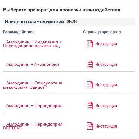
Выберите препарат для проверки взаимодействия
Найдено взаимодействий:
3578
Взаимодействие
Страница препарата
Амлодипин + Индапамид +
Инструкция
Периндоприла аргинин-тад
Амлодипин + Лизиноприл
Инструкция
Амлодипин + Олмесартана
Инструкция
®
медоксомил Сандоз
Амлодипин + Периндоприл
Инструкция
Амлодипин + Периндоприл
Инструкция
ВЕРТЕКС