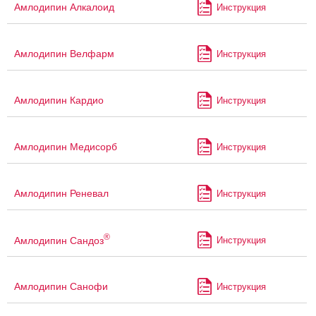
Амлодипин Алкалоид
Инструкция
Амлодипин Велфарм
Инструкция
Амлодипин Кардио
Инструкция
Амлодипин Медисорб
Инструкция
Амлодипин Реневал
Инструкция
®
Амлодипин Сандоз
Инструкция
Амлодипин Санофи
Инструкция