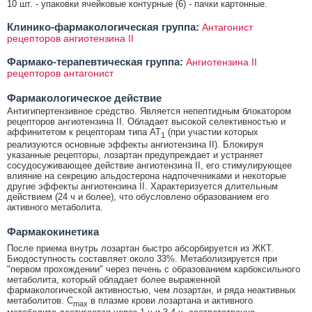
10 шт. - упаковки ячейковые контурные (6) - пачки картонные.
Клинико-фармакологическая группа:
Антагонист
рецепторов ангиотензина II
Фармако-терапевтическая группа:
Ангиотензина II
рецепторов антагонист
Фармакологическое действие
Антигипертензивное средство. Является непептидным блокатором
рецепторов ангиотензина II. Обладает высокой селективностью и
аффинитетом к рецепторам типа AT
(при участии которых
1
реализуются основные эффекты ангиотензина II). Блокируя
указанные рецепторы, лозартан предупреждает и устраняет
сосудосуживающее действие ангиотензина II, его стимулирующее
влияние на секрецию альдостерона надпочечниками и некоторые
другие эффекты ангиотензина II. Характеризуется длительным
действием (24 ч и более), что обусловлено образованием его
активного метаболита.
Фармакокинетика
После приема внутрь лозартан быстро абсорбируется из ЖКТ.
Биодоступность составляет около 33%. Метаболизируется при
"первом прохождении" через печень с образованием карбоксильного
метаболита, который обладает более выраженной
фармакологической активностью, чем лозартан, и ряда неактивных
метаболитов. C
в плазме крови лозартана и активного
max