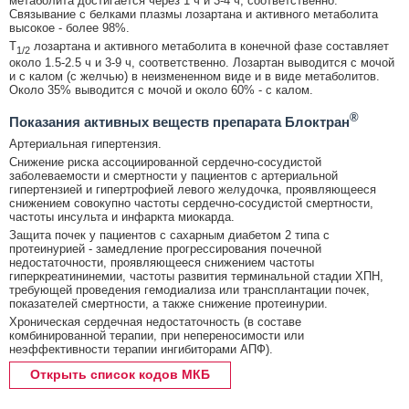
метаболита достигается через 1 ч и 3-4 ч, соответственно.
Связывание с белками плазмы лозартана и активного метаболита
высокое - более 98%.
T
лозартана и активного метаболита в конечной фазе составляет
1/2
около 1.5-2.5 ч и 3-9 ч, соответственно. Лозартан выводится с мочой
и с калом (с желчью) в неизмененном виде и в виде метаболитов.
Около 35% выводится с мочой и около 60% - с калом.
®
Показания активных веществ препарата Блоктран
Артериальная гипертензия.
Снижение риска ассоциированной сердечно-сосудистой
заболеваемости и смертности у пациентов с артериальной
гипертензией и гипертрофией левого желудочка, проявляющееся
снижением совокупно частоты сердечно-сосудистой смертности,
частоты инсульта и инфаркта миокарда.
Защита почек у пациентов с сахарным диабетом 2 типа с
протеинурией - замедление прогрессирования почечной
недостаточности, проявляющееся снижением частоты
гиперкреатининемии, частоты развития терминальной стадии ХПН,
требующей проведения гемодиализа или трансплантации почек,
показателей смертности, а также снижение протеинурии.
Хроническая сердечная недостаточность (в составе
комбинированной терапии, при непереносимости или
неэффективности терапии ингибиторами АПФ).
Открыть список кодов МКБ