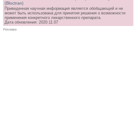
(Bloctran)
Приведенная научная информация является обобщающей и не
может быть использована для принятия решения о возможности
применения конкретного лекарственного препарата.
Дата обновления: 2020.11.07
Реклама