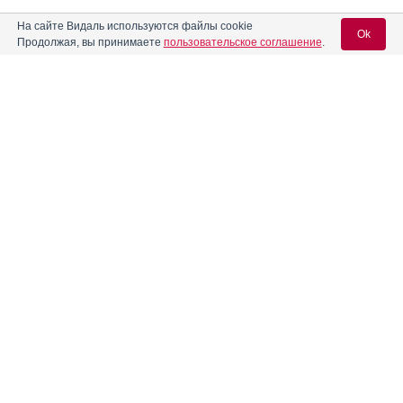
На сайте Видаль используются файлы cookie
Ok
Продолжая, вы принимаете
пользовательское соглашение
.
Содержание
Вход для специалистов
E-mail учетной записи Vidal:
Форма выпуска, упаковка и состав
Клинико-фармакологич. группа
Пароль:
Фармако-терапевтическая группа
Фармакологическое действие
Фармакокинетика
Показания препарата
Регистрация
Забыли пароль?
Режим дозирования
Побочное действие