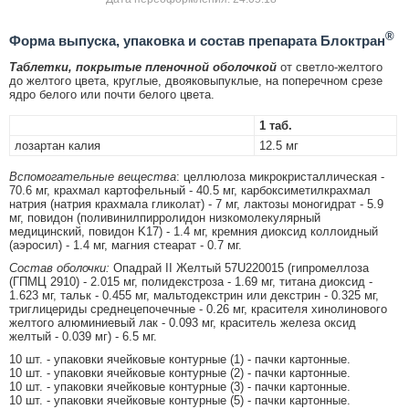
®
Форма выпуска, упаковка и состав препарата Блоктран
Таблетки, покрытые пленочной оболочкой
от светло-желтого
до желтого цвета, круглые, двояковыпуклые, на поперечном срезе
ядро белого или почти белого цвета.
1 таб.
лозартан калия
12.5 мг
Вспомогательные вещества
: целлюлоза микрокристаллическая -
70.6 мг, крахмал картофельный - 40.5 мг, карбоксиметилкрахмал
натрия (натрия крахмала гликолат) - 7 мг, лактозы моногидрат - 5.9
мг, повидон (поливинилпирролидон низкомолекулярный
медицинский, повидон K17) - 1.4 мг, кремния диоксид коллоидный
(аэросил) - 1.4 мг, магния стеарат - 0.7 мг.
Состав оболочки:
Опадрай II Желтый 57U220015 (гипромеллоза
(ГПМЦ 2910) - 2.015 мг, полидекстроза - 1.69 мг, титана диоксид -
1.623 мг, тальк - 0.455 мг, мальтодекстрин или декстрин - 0.325 мг,
триглицериды среднецепочечные - 0.26 мг, красителя хинолинового
желтого алюминиевый лак - 0.093 мг, краситель железа оксид
желтый - 0.039 мг) - 6.5 мг.
10 шт. - упаковки ячейковые контурные (1) - пачки картонные.
10 шт. - упаковки ячейковые контурные (2) - пачки картонные.
10 шт. - упаковки ячейковые контурные (3) - пачки картонные.
10 шт. - упаковки ячейковые контурные (5) - пачки картонные.