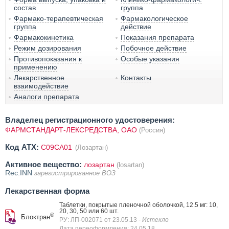
состав
группа
Фармако-терапевтическая
Фармакологическое
группа
действие
Фармакокинетика
Показания препарата
Режим дозирования
Побочное действие
Противопоказания к
Особые указания
применению
Лекарственное
Контакты
взаимодействие
Аналоги препарата
Владелец регистрационного удостоверения:
ФАРМСТАНДАРТ-ЛЕКСРЕДСТВА, ОАО
(Россия)
Код ATX:
C09CA01
(Лозартан)
Активное вещество:
лозартан
(losartan)
Rec.INN
зарегистрированное ВОЗ
Лекарственная форма
Таблетки, покрытые пленочной оболочкой, 12.5 мг: 10,
20, 30, 50 или 60 шт.
®
Блоктран
РУ: ЛП-002071 от 23.05.13
- Истекло
Дата переоформления: 24.05.18