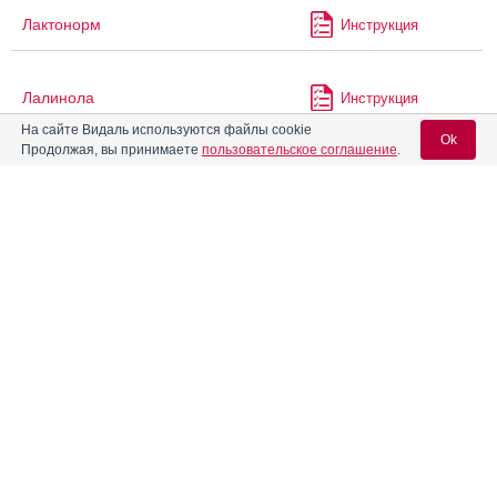
Лактонорм
Инструкция
Лалинола
Инструкция
На сайте Видаль используются файлы cookie
Ok
Продолжая, вы принимаете
пользовательское соглашение
.
Лангосол
Инструкция
Вход для специалистов
Левомицетин
Инструкция
E-mail учетной записи Vidal:
Левомицетин Актитаб
Инструкция
Пароль:
Левомицетин Реневал
Инструкция
Левомицетин-КМП
Регистрация
Забыли пароль?