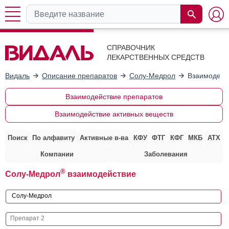
СПРАВОЧНИК
ЛЕКАРСТВЕННЫХ СРЕДСТВ
Видаль
Описание препаратов
Солу-Медрол
Взаимодейс
Взаимодействие препаратов
Взаимодействие активных веществ
Поиск
По алфавиту
Активные в-ва
КФУ
ФТГ
КФГ
МКБ
АТХ
Компании
Заболевания
®
Солу-Медрол
взаимодействие