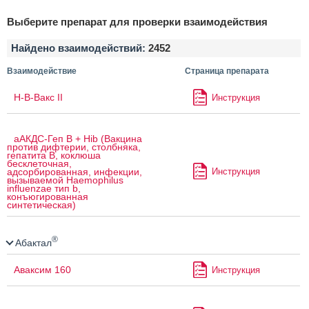
Выберите препарат для проверки взаимодействия
Найдено взаимодействий:
2452
Взаимодействие
Страница препарата
H-B-Вакс II
Инструкция
аАКДС-Геп B + Hib (Вакцина
против дифтерии, столбняка,
гепатита B, коклюша
бесклеточная,
Инструкция
адсорбированная, инфекции,
вызываемой Haemophilus
influenzae тип b,
конъюгированная
синтетическая)
®
Абактал
Аваксим 160
Инструкция