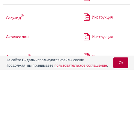
®
Аккузид
Инструкция
Акрикселан
Инструкция
®
Акрипамид
Инструкция
На сайте Видаль используются файлы cookie
Ok
Продолжая, вы принимаете
пользовательское соглашение
.
®
Акрипамид
ретард
Инструкция
Вход для специалистов
E-mail учетной записи Vidal:
Акрипрес Инда
Инструкция
Пароль:
Акт-Хиб
Инструкция