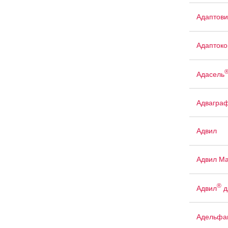
Адаптови
Адаптоко
Адасель
Адвагра
Адвил
Адвил М
®
Адвил
д
Адельфа