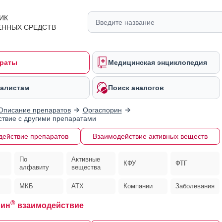
ИК
ЕННЫХ СРЕДСТВ
раты
Медицинская энциклопедия
алистам
Поиск аналогов
Описание препаратов
Оргаспорин
твие с другими препаратами
действие препаратов
Взаимодействие активных веществ
По
Активные
КФУ
ФТГ
алфавиту
вещества
МКБ
АТХ
Компании
Заболевания
®
рин
взаимодействие