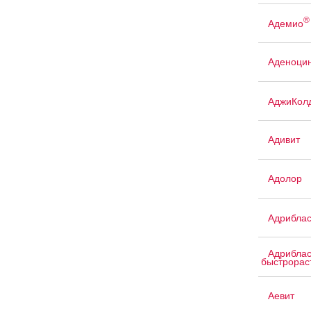
®
Адемио
Аденоци
АджиКол
Адивит
Адолор
Адриблас
Адриблас
быстрорас
Аевит