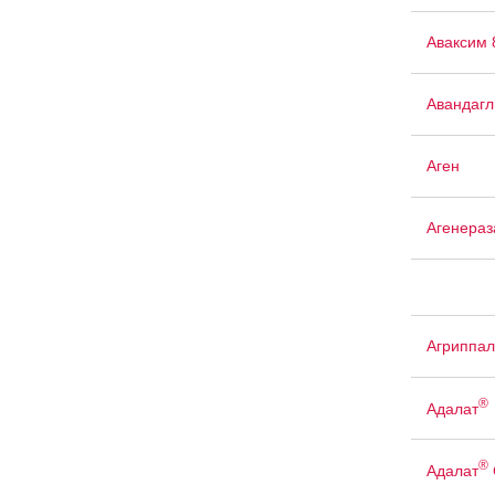
Аваксим 
Авандаг
Аген
Агенераз
Агриппал
®
Адалат
®
Адалат