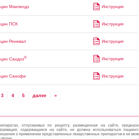
цин Маклеодз
Инструкция
ицин ПСК
Инструкция
цин Реневал
Инструкция
®
цин Сандоз
Инструкция
ицин Санофи
Инструкция
3
4
5
далее
»
епаратах, отпускаемых по рецепту, размещенная на сайте, предназн
формация, содержащаяся на сайте, не должна использоваться пациен
решения о применении представленных лекарственных препаратов и не мож
 врача.