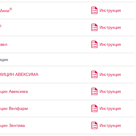
®
Мини
Инструкция
®
Инструкция
ивел
Инструкция
ицин
МИЦИН АВЕКСИМА
Инструкция
цин Авексима
Инструкция
ицин Велфарм
Инструкция
цин Зентива
Инструкция