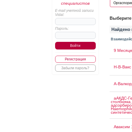
специалистов
E-mail учетной записи
Vidal:
Выберите 
Пароль:
Найдено 
Взаимодейс
9 Месяце
Регистрация
H-B-Вакс 
Забыли пароль?
А-Валкор
аАКДС-Ге
столбняка,
адсорбиро
Haemophilu
синтетичес
Аваксим 