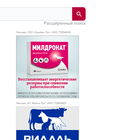
Расширенный поиск
Реклама. ООО «Гриндекс Рус», ИНН 772
6548343
Реклама. АО "Видаль Рус", ИНН 772
8043605