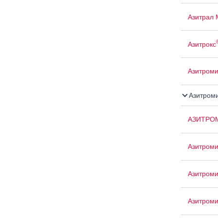
Азитрал 
Азитрокс
Азитром
Азитром
АЗИТРО
Азитроми
Азитром
Азитроми