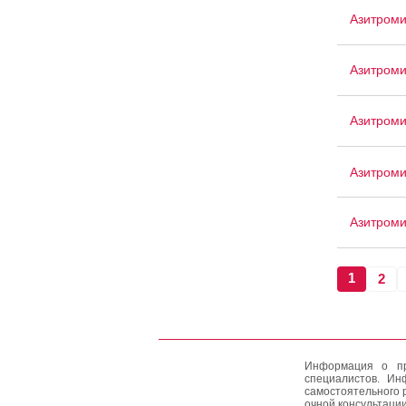
Азитроми
Азитром
Азитроми
Азитроми
Азитром
1
2
Информация о пр
специалистов. Ин
самостоятельного 
очной консультации