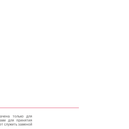
ачена только для
тами для принятия
ет служить заменой