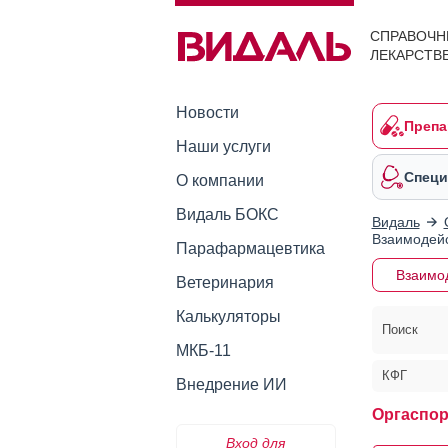
СПРАВОЧН
ЛЕКАРСТВ
Новости
Препа
Наши услуги
Специ
О компании
Видаль БОКС
Видаль
Взаимодейс
Парафармацевтика
Взаимо
Ветеринария
Калькуляторы
Поиск
МКБ-11
КФГ
Внедрение ИИ
Оргаспо
Вход для