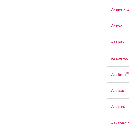
Аевит в 
Аекол
Азаран
Азарексо
®
Азибиот
Азивок
Азитрал
Азитрал 