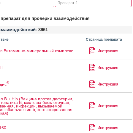
препарат для проверки взаимодействия
взаимодействий:
3961
твие
Страница препарата
в Витаминно-минеральный комплекс
Инструкция
II
Инструкция
®
дис
Инструкция
п B + Hib (Вакцина против дифтерии,
 гепатита B, коклюша бесклеточная,
Инструкция
ванная, инфекции, вызываемой
s influenzae тип b, конъюгированная
кая)
160
Инструкция