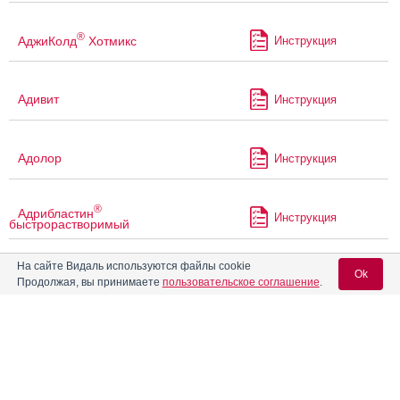
®
АджиКолд
Хотмикс
Инструкция
Адивит
Инструкция
Адолор
Инструкция
®
Адрибластин
Инструкция
быстрорастворимый
На сайте Видаль используются файлы cookie
®
Адрибластин
НоваМедика
Ok
Инструкция
Продолжая, вы принимаете
пользовательское соглашение
.
быстрорастворимый
Аевит
Инструкция
Вход для специалистов
E-mail учетной записи Vidal:
Аевит в капсулах
Инструкция