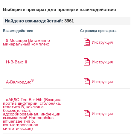
Выберите препарат для проверки взаимодействия
Найдено взаимодействий:
3961
Взаимодействие
Страница препарата
9 Месяцев Витаминно-
Инструкция
минеральный комплекс
H-B-Вакс II
Инструкция
®
А-Валкордис
Инструкция
аАКДС-Геп B + Hib (Вакцина
против дифтерии, столбняка,
гепатита B, коклюша
бесклеточная,
Инструкция
адсорбированная, инфекции,
вызываемой Haemophilus
influenzae тип b,
конъюгированная
синтетическая)