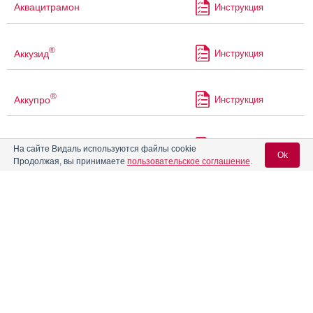
Аквацитрамон
Инструкция
®
Аккузид
Инструкция
®
Аккупро
Инструкция
Акриварио
Инструкция
На сайте Видаль используются файлы cookie
Ok
Продолжая, вы принимаете
пользовательское соглашение
.
®
Акрипамид
Инструкция
Вход для специалистов
E-mail учетной записи Vidal:
®
Акрипамид
ретард
Инструкция
Пароль:
Акрипрес Амло
Инструкция