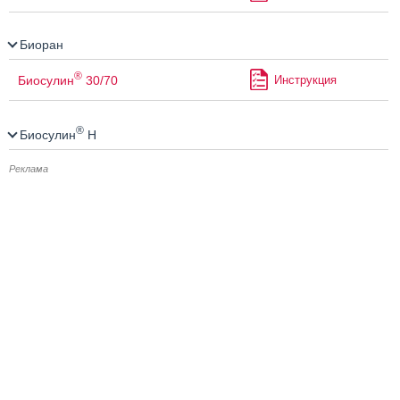
Биоран
®
Биосулин
30/70
Инструкция
®
Биосулин
Н
Реклама