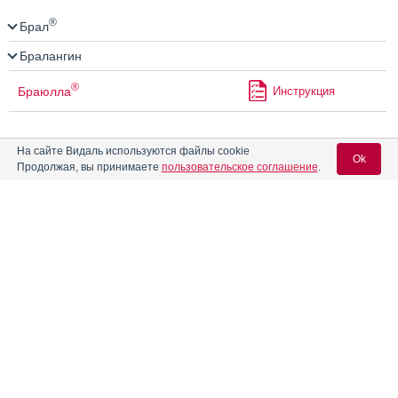
®
Брал
Бралангин
®
Браюлла
Инструкция
Бринердин
Инструкция
На сайте Видаль используются файлы cookie
Ok
Продолжая, вы принимаете
пользовательское соглашение
.
Бритомар
Инструкция
Вход для специалистов
E-mail учетной записи Vidal:
Брифесептол
®
Бронхинол
Инструкция
Пароль:
®
Брудол
для детей
Инструкция