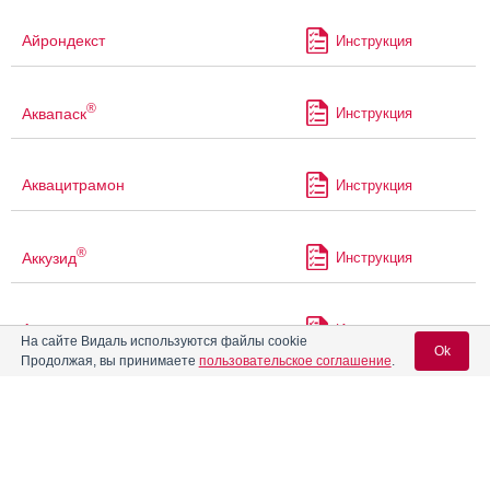
Айрондекст
Инструкция
®
Аквапаск
Инструкция
Аквацитрамон
Инструкция
®
Аккузид
Инструкция
Акриварио
Инструкция
На сайте Видаль используются файлы cookie
Ok
Продолжая, вы принимаете
пользовательское соглашение
.
Акрикселан
Инструкция
Вход для специалистов
E-mail учетной записи Vidal:
®
Акрипамид
Инструкция