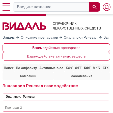
СПРАВОЧНИК
ЛЕКАРСТВЕННЫХ СРЕДСТВ
Видаль
Описание препаратов
Эналаприл Реневал
Взаим
Взаимодействие препаратов
Взаимодействие активных веществ
Поиск
По алфавиту
Активные в-ва
КФУ
ФТГ
КФГ
МКБ
АТХ
Компании
Заболевания
Эналаприл Реневал взаимодействие