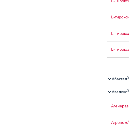
L-Тирокс
L-тирокс
L-Тирокс
L-Тирокс
Абактал
Авелокс
Агенераз
Агренокс