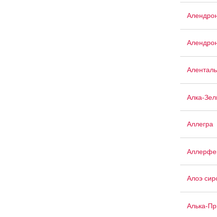
Алендрон
Алендрон
Аленталь
Алка-Зел
Аллегра
Аллерфе
Алоэ сир
Алька-П