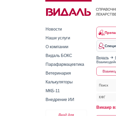
СПРАВОЧН
ЛЕКАРСТВ
Новости
Препа
Наши услуги
Специ
О компании
Видаль БОКС
Видаль
Взаимодейс
Парафармацевтика
Взаимо
Ветеринария
Калькуляторы
Поиск
МКБ-11
КФГ
Внедрение ИИ
Викаир в
Вход для