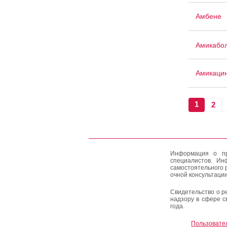
Амбене
Амикабо
Амикаци
1
2
Информация о пр
специалистов. Ин
самостоятельного 
очной консультации
Свидетельство о р
надзору в сфере с
года.
Пользовате