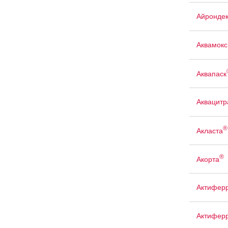
Айрондек
Аквамокс
Аквапаск
Аквацит
®
Акласта
®
Акорта
Актифер
Актиферр