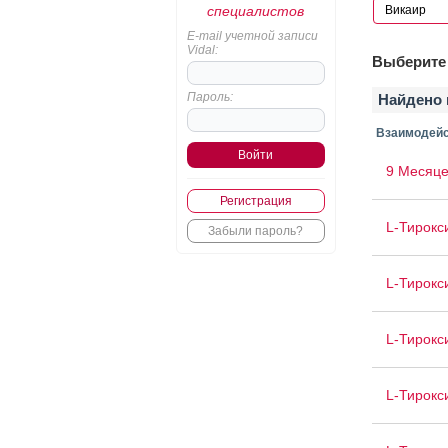
специалистов
E-mail учетной записи
Vidal:
Выберите 
Пароль:
Найдено 
Взаимодейс
9 Месяце
Регистрация
L-Тирокс
Забыли пароль?
L-Тирокс
L-Тирокс
L-Тирокс