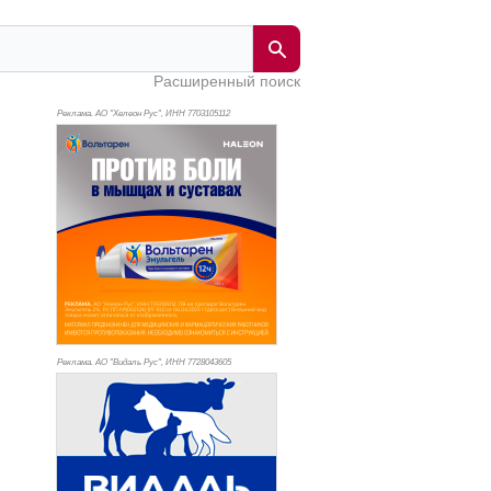
Расширенный поиск
Реклама. АО "Хелеон Рус", ИНН 770
3105112
Реклама. АО "Видаль Рус", ИНН 772
8043605