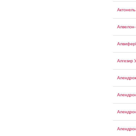
Актонель
Алвелон
Алвифер
Алгезир 
Алендро
Алендро
Алендрон
Алендрон