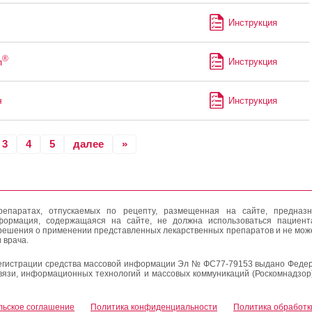
Инструкция
®
л
Инструкция
н
Инструкция
3
4
5
далее
»
епаратах, отпускаемых по рецепту, размещенная на сайте, предназн
формация, содержащаяся на сайте, не должна использоваться пациен
решения о применении представленных лекарственных препаратов и не мож
 врача.
егистрации средства массовой информации Эл № ФС77-79153 выдано Федер
вязи, информационных технологий и массовых коммуникаций (Роскомнадзор
льское соглашение
Политика конфиденциальности
Политика обработк