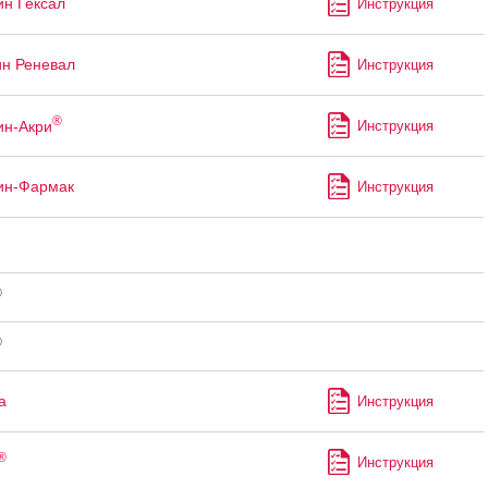
ин Гексал
Инструкция
ин Реневал
Инструкция
®
ин-Акри
Инструкция
ин-Фармак
Инструкция
®
®
а
Инструкция
®
Инструкция