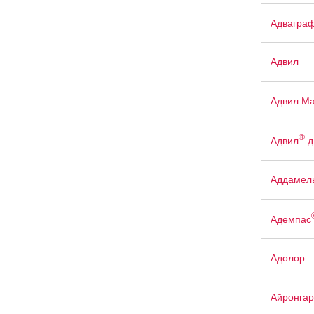
Адвагра
Адвил
Адвил М
®
Адвил
д
Аддамел
Адемпас
Адолор
Айронгар