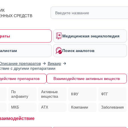
ИК
ЕННЫХ СРЕДСТВ
раты
Медицинская энциклопедия
алистам
Поиск аналогов
Описание препаратов
Викаир
твие с другими препаратами
действие препаратов
Взаимодействие активных веществ
По
Активные
КФУ
ФТГ
алфавиту
вещества
МКБ
АТХ
Компании
Заболевания
заимодействие