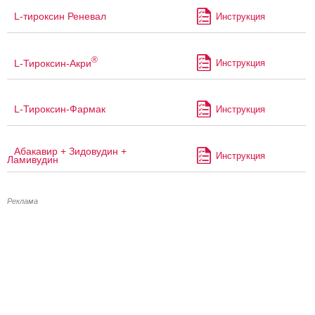
L-тироксин Реневал
Инструкция
®
L-Тироксин-Акри
Инструкция
L-Тироксин-Фармак
Инструкция
Абакавир + Зидовудин +
Инструкция
Ламивудин
Реклама