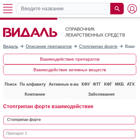
СПРАВОЧНИК
ЛЕКАРСТВЕННЫХ СРЕДСТВ
Видаль
Описание препаратов
Стопгрипан форте
Взаимо
Взаимодействие препаратов
Взаимодействие активных веществ
Поиск
По алфавиту
Активные в-ва
КФУ
ФТГ
КФГ
МКБ
АТХ
Компании
Заболевания
Стопгрипан форте взаимодействие