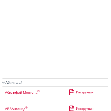
Абилифай
®
Абилифай Ментена
Инструкция
®
АВВАнтацид
Инструкция