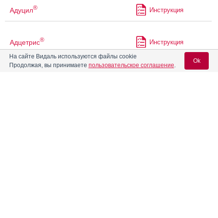
®
Адуцил
Инструкция
®
Адцетрис
Инструкция
На сайте Видаль используются файлы cookie
Ok
Продолжая, вы принимаете
пользовательское соглашение
.
Айклусиг
Инструкция
Вход для специалистов
Айрсупра
Инструкция
E-mail учетной записи Vidal:
Акалабрутиниб-Промомед
Инструкция
Пароль:
Аквацитрамон
Инструкция
®
Акдайна
Инструкция
Регистрация
Забыли пароль?