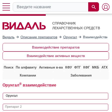
СПРАВОЧНИК
ЛЕКАРСТВЕННЫХ СРЕДСТВ
Видаль
Описание препаратов
Орунгал
Взаимодействие 
Взаимодействие препаратов
Взаимодействие активных веществ
Поиск
По алфавиту
Активные в-ва
КФУ
ФТГ
КФГ
МКБ
АТХ
Компании
Заболевания
®
Орунгал
взаимодействие