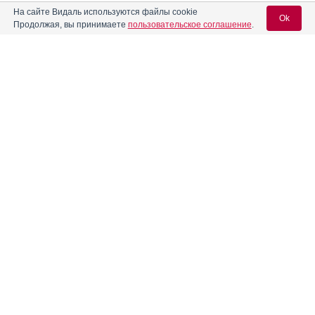
На сайте Видаль используются файлы cookie
Ok
АЗИТРОМИЦИН АВЕКСИМА
Инструкция
Продолжая, вы принимаете
пользовательское соглашение
.
Азитромицин Авексима
Инструкция
Вход для специалистов
E-mail учетной записи Vidal:
Азитромицин Велфарм
Инструкция
Пароль:
Азитромицин Зентива
Инструкция
Азитромицин Маклеодз
Инструкция
Регистрация
Забыли пароль?
Азитромицин ПСК
Инструкция
Азитромицин Реневал
Инструкция