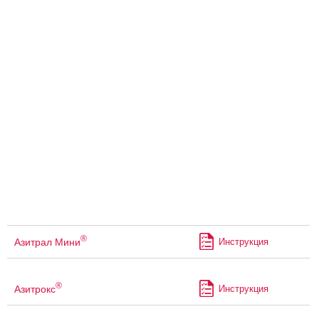
®
Азитрал Мини
Инструкция
®
Азитрокс
Инструкция