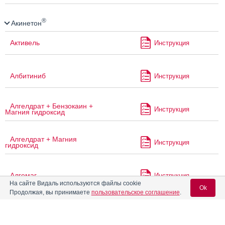
®
Акинетон
Активель
Инструкция
Албитиниб
Инструкция
Алгелдрат + Бензокаин +
Инструкция
Магния гидроксид
Алгелдрат + Магния
Инструкция
гидроксид
Алгемаг
Инструкция
На сайте Видаль используются файлы cookie
Ok
Продолжая, вы принимаете
пользовательское соглашение
.
Алгемаг А
Инструкция