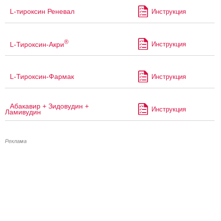
L-тироксин Реневал
Инструкция
®
L-Тироксин-Акри
Инструкция
L-Тироксин-Фармак
Инструкция
Абакавир + Зидовудин +
Инструкция
Ламивудин
Реклама