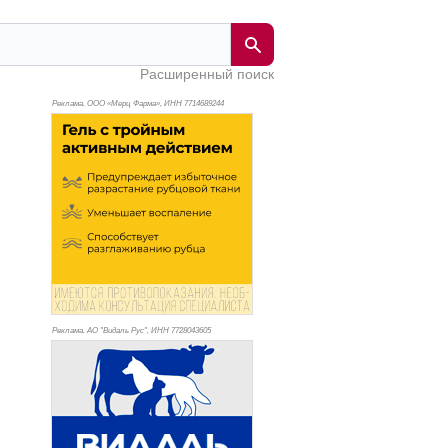
Расширенный поиск
Реклама. ООО «Мерц Фарма», ИНН 771
4689244
Реклама. АО "Видаль Рус", ИНН 772
8043605