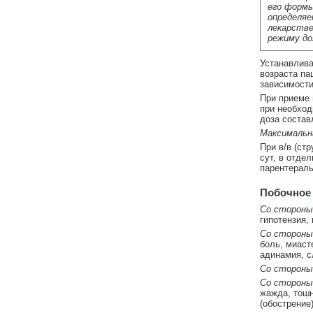
его формы
определяе
лекарстве
режиму до
Устанавлива
возраста па
зависимости
При приеме 
при необход
доза составл
Максимальн
При в/в (ст
сут, в отде
парентеральн
Побочное
Со стороны
гипотензия,
Со стороны
боль, миаст
адинамия, с
Со стороны
Со стороны
жажда, тошн
(обострение)