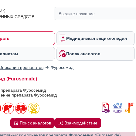
ИК
ЕННЫХ СРЕДСТВ
раты
Медицинская энциклопедия
алистам
Поиск аналогов
Описания препаратов
Фуросемид
д (Furosemide)
в препарата Фуросемид
ение препарата Фуросемид
Поиск аналогов
Взаимодействие
активных компонентов препарата
Фуросемид
(Furosemide)