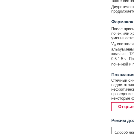
также систе
Диуретическ
продолжаетс
Фармакок
После прием
почек или х
уменьшаетс
V
составляе
d
альбуминами
желчью - 12
0.5-1.5 ч. П
почечной и п
Показания
Отечный син
недостаточно
нефротическ
проведение 
некоторые ф
Открыт
Режим до
Способ пр