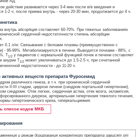
мное АД.
ое действие развивается через 3-4 мин после в/в введения и
я 1-2 ч; после приема внутрь - через 20-30 мин, продолжается до 4 ч.
инетика
а внутрь абсорбция составляет 60-70%. При тяжелых заболеваниях
ронической сердечной недостаточности степень абсорбции
я.
т 0.1 л/кг. Связывание с белками плазмы (преимущественно с
) - 95-99%. Метаболизируется в печени. Выводится почками - 88%, с
%. T
у пациентов с нормальной функцией почек и печени составляет
1/2
ри анурии T
может увеличиваться до 1.5-2.5 ч, при сочетанной
1/2
еченочной недостаточности - до 11-20 ч.
 активных веществ препарата Фуросемид
дром различного генеза, в т.ч. при хронической сердечной
сти II-III стадии, циррозе печени (синдром портальной гипертензии),
ом синдроме. Отек легких, сердечная астма, отек мозга, эклампсия,
форсированного диуреза, артериальная гипертензия тяжелого течения,
ормы гипертонического криза, гиперкальциемия.
ь список кодов МКБ
зирования
именения и режим дозирования конкретного препарата зависят от