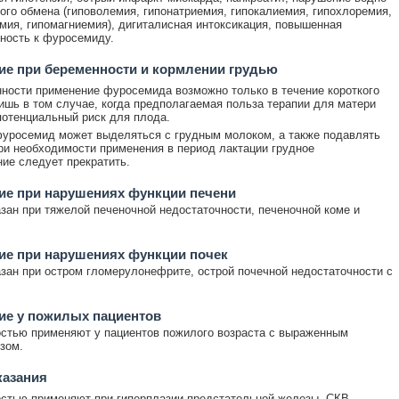
ого обмена (гиповолемия, гипонатриемия, гипокалиемия, гипохлоремия,
мия, гипомагниемия), дигиталисная интоксикация, повышенная
ность к фуросемиду.
е при беременности и кормлении грудью
ности применение фуросемида возможно только в течение короткого
ишь в том случае, когда предполагаемая польза терапии для матери
отенциальный риск для плода.
уросемид может выделяться с грудным молоком, а также подавлять
ри необходимости применения в период лактации грудное
ие следует прекратить.
ие при нарушениях функции печени
зан при тяжелой печеночной недостаточности, печеночной коме и
ие при нарушениях функции почек
зан при остром гломерулонефрите, острой почечной недостаточности с
ие у пожилых пациентов
стью применяют у пациентов пожилого возраста с выраженным
зом.
казания
стью применяют при гиперплазии предстательной железы, СКВ,