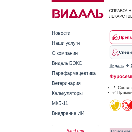
СПРАВОЧН
ЛЕКАРСТВ
Новости
Препа
Наши услуги
Специ
О компании
Видаль БОКС
Видаль
Парафармацевтика
Фуросеми
Ветеринария
💊 Соста
✅ Примен
Калькуляторы
МКБ-11
Внедрение ИИ
Вход для
Описание 