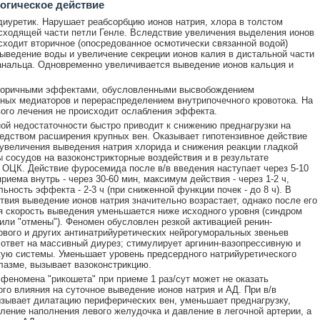
огическое действие
диуретик. Нарушает реабсорбцию ионов натрия, хлора в толстом
сходящей части петли Генле. Вследствие увеличения выделения ионов
сходит вторичное (опосредованное осмотически связанной водой)
ыведение воды и увеличение секреции ионов калия в дистальной части
анальца. Одновременно увеличивается выведение ионов кальция и
торичными эффектами, обусловленными высвобождением
ных медиаторов и перераспределением внутрипочечного кровотока. На
ого лечения не происходит ослабления эффекта.
ой недостаточности быстро приводит к снижению преднагрузки на
едством расширения крупных вен. Оказывает гипотензивное действие
увеличения выведения натрия хлорида и снижения реакции гладкой
 сосудов на вазоконстрикторные воздействия и в результате
ОЦК. Действие фуросемида после в/в введения наступает через 5-10
риема внутрь - через 30-60 мин, максимум действия - через 1-2 ч,
ьность эффекта - 2-3 ч (при сниженной функции почек - до 8 ч). В
твия выведение ионов натрия значительно возрастает, однако после его
 скорость выведения уменьшается ниже исходного уровня (синдром
 или "отмены"). Феномен обусловлен резкой активацией ренин-
ового и других антинатрийуретических нейрогуморальных звеньев
 ответ на массивный диурез; стимулирует аргинин-вазопрессивную и
ую системы. Уменьшает уровень предсердного натрийуретического
лазме, вызывает вазоконстрикцию.
феномена "рикошета" при приеме 1 раз/сут может не оказать
го влияния на суточное выведение ионов натрия и АД. При в/в
зывает дилатацию периферических вен, уменьшает преднагрузку,
ление наполнения левого желудочка и давление в легочной артерии, а