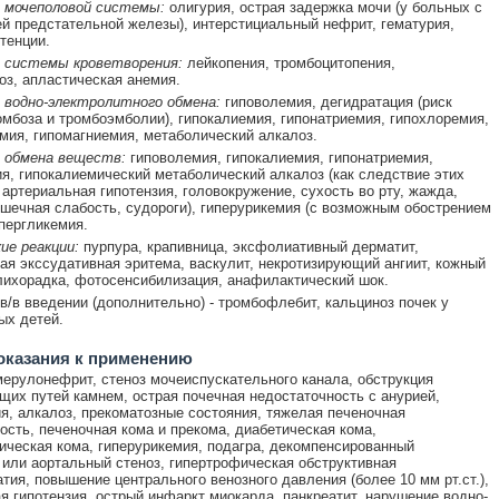
 мочеполовой системы:
олигурия, острая задержка мочи (у больных с
й предстательной железы), интерстициальный нефрит, гематурия,
тенции.
 системы кроветворения:
лейкопения, тромбоцитопения,
оз, апластическая анемия.
 водно-электролитного обмена:
гиповолемия, дегидратация (риск
омбоза и тромбоэмболии), гипокалиемия, гипонатриемия, гипохлоремия,
мия, гипомагниемия, метаболический алкалоз.
 обмена веществ:
гиповолемия, гипокалиемия, гипонатриемия,
я, гипокалиемический метаболический алкалоз (как следствие этих
 артериальная гипотензия, головокружение, сухость во рту, жажда,
шечная слабость, судороги), гиперурикемия (с возможным обострением
ипергликемия.
ие реакции:
пурпура, крапивница, эксфолиативный дерматит,
я экссудативная эритема, васкулит, некротизирующий ангиит, кожный
 лихорадка, фотосенсибилизация, анафилактический шок.
в/в введении (дополнительно) - тромбофлебит, кальциноз почек у
ых детей.
оказания к применению
ерулонефрит, стеноз мочеиспускательного канала, обструкция
их путей камнем, острая почечная недостаточность с анурией,
я, алкалоз, прекоматозные состояния, тяжелая печеночная
ость, печеночная кома и прекома, диабетическая кома,
ическая кома, гиперурикемия, подагра, декомпенсированный
или аортальный стеноз, гипертрофическая обструктивная
тия, повышение центрального венозного давления (более 10 мм рт.ст.),
я гипотензия, острый инфаркт миокарда, панкреатит, нарушение водно-