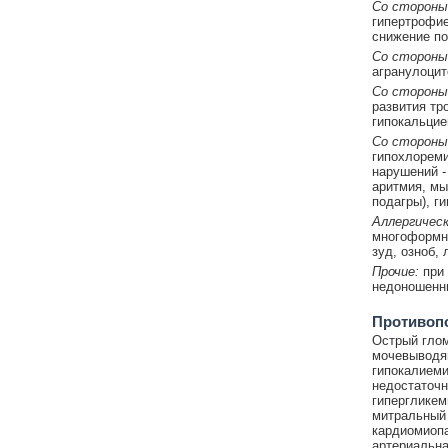
Со стороны
гипертрофие
снижение по
Со стороны
агранулоцит
Со стороны
развития тр
гипокальцие
Со стороны
гипохлореми
нарушений -
аритмия, мы
подагры), г
Аллергическ
многоформна
зуд, озноб,
Прочие:
при 
недоношенн
Противоп
Острый глом
мочевыводящ
гипокалиеми
недостаточн
гипергликем
митральный 
кардиомиопа
артериальна