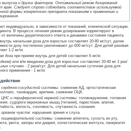
 выпуска и других факторов. Оптимальный режим дозирования
т врач. Следует строго соблюдать соответствие используемой
нной формы конкретного препарата показаниям к применению и
зирования.
ют индивидуально, в зависимости от показаний, клинической ситуации,
циента. В процессе лечения режим дозирования корректируют в
 от величины диуретического ответа и динамики состояния пациента.
внутрь начальная доза для взрослых составляет 20-80 мг/сут, далее
имости дозу постепенно увеличивают до 600 мг/сут. Для детей разовая
яет 1-2 мг/кг.
ая доза
при приеме внутрь для детей составляет 6 мг/кг.
руйном) или в/м введении доза для взрослых составляет 20-40 мг 1 раз/
льных случаях - 2 раза/сут. Для детей начальная суточная доза для
ого применения - 1 мг/кг.
 действие
 сердечно-сосудистой системы:
снижение АД, ортостатическая
 коллапс, тахикардия, аритмии, снижение ОЦК.
 ЦНС и периферической нервной системы:
головокружение, головная
ения, судороги икроножных мышц (тетания), парестезии, апатия,
лабость, вялость, сонливость, спутанность сознания.
 органов чувств:
нарушения зрения и слуха.
 пищеварительной системы:
снижение аппетита, сухость во рту,
ота, рвота, запоры или диарея, холестатическая желтуха, панкреатит
.