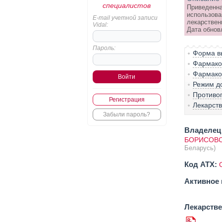
специалистов
Приведенна
использова
E-mail учетной записи
лекарствен
Vidal:
Дата обнов
Пароль:
Форма вы
Фармако-
Фармако
Режим д
Противо
Регистрация
Лекарст
Забыли пароль?
Владелец 
БОРИСОВС
Беларусь)
Код ATX:
Активное 
Лекарств