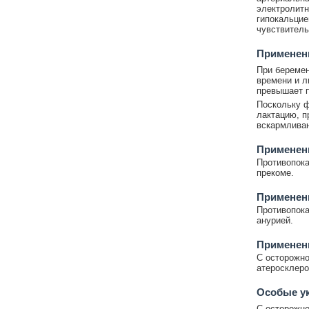
электролитн
гипокальцие
чувствитель
Применени
При беремен
времени и л
превышает п
Поскольку ф
лактацию, п
вскармливан
Применен
Противопока
прекоме.
Применен
Противопока
анурией.
Применен
C осторожно
атеросклеро
Особые у
C осторожно