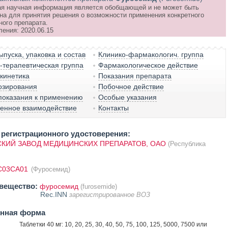
я научная информация является обобщающей и не может быть
на для принятия решения о возможности применения конкретного
ного препарата.
ления: 2020.06.15
пуска, упаковка и состав
Клинико-фармакологич. группа
терапевтическая группа
Фармакологическое действие
кинетика
Показания препарата
озирования
Побочное действие
показания к применению
Особые указания
венное взаимодействие
Контакты
регистрационного удостоверения:
КИЙ ЗАВОД МЕДИЦИНСКИХ ПРЕПАРАТОВ, ОАО
(Республика
C03CA01
(Фуросемид)
вещество:
фуросемид
(furosemide)
Rec.INN
зарегистрированное ВОЗ
енная форма
Таблетки 40 мг: 10, 20, 25, 30, 40, 50, 75, 100, 125, 5000, 7500 или