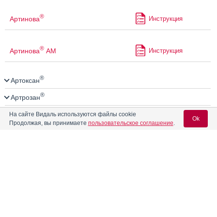
®
Артинова
Инструкция
®
Артинова
АМ
Инструкция
®
Артоксан
®
Артрозан
Артрозилен
На сайте Видаль используются файлы cookie
Ok
Продолжая, вы принимаете
пользовательское соглашение
.
Артротек
Инструкция
Вход для специалистов
Артрум
E-mail учетной записи Vidal:
Асинак
Инструкция
Пароль:
®
АСК-кардио
Инструкция