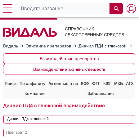
СПРАВОЧНИК
ЛЕКАРСТВЕННЫХ СРЕДСТВ
Видаль
Описание препаратов
Дианил ПД4 с глюкозой
Вз
Взаимодействие препаратов
Взаимодействие активных веществ
Поиск
По алфавиту
Активные в-ва
КФУ
ФТГ
КФГ
МКБ
АТХ
Компании
Заболевания
Дианил ПД4 с глюкозой взаимодействие