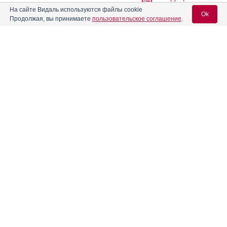
На сайте Видаль используются файлы cookie
Ok
Продолжая, вы принимаете
пользовательское соглашение
.
Абитера
Инструкция
Вход для специалистов
Абраксан
Инструкция
E-mail учетной записи Vidal:
Авандаглим
Инструкция
Пароль:
®
Авелокс
®
Авиамарин
Инструкция
Регистрация
Забыли пароль?
Агапурин
Инструкция
Аген
Инструкция