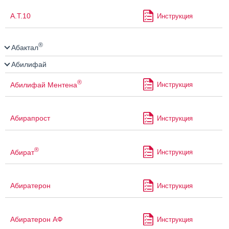
А.Т.10
Инструкция
®
Абактал
Абилифай
®
Абилифай Ментена
Инструкция
Абирапрост
Инструкция
®
Абират
Инструкция
Абиратерон
Инструкция
Абиратерон АФ
Инструкция