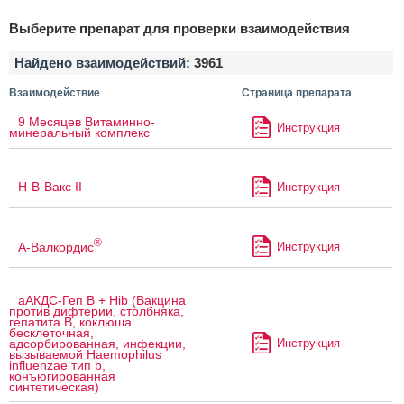
Выберите препарат для проверки взаимодействия
Найдено взаимодействий:
3961
Взаимодействие
Страница препарата
9 Месяцев Витаминно-
Инструкция
минеральный комплекс
H-B-Вакс II
Инструкция
®
А-Валкордис
Инструкция
аАКДС-Геп B + Hib (Вакцина
против дифтерии, столбняка,
гепатита B, коклюша
бесклеточная,
Инструкция
адсорбированная, инфекции,
вызываемой Haemophilus
influenzae тип b,
конъюгированная
синтетическая)