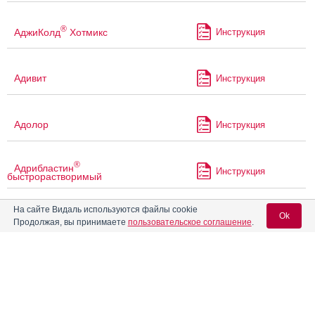
®
АджиКолд
Хотмикс
Инструкция
Адивит
Инструкция
Адолор
Инструкция
®
Адрибластин
Инструкция
быстрорастворимый
На сайте Видаль используются файлы cookie
®
Адрибластин
НоваМедика
Ok
Инструкция
Продолжая, вы принимаете
пользовательское соглашение
.
быстрорастворимый
Аевит
Инструкция
Вход для специалистов
E-mail учетной записи Vidal:
Аевит в капсулах
Инструкция