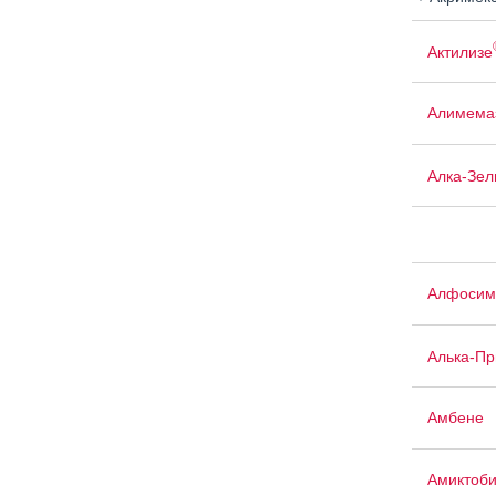
Актилизе
Алимема
Алка-Зел
Алфосим
Алька-П
Амбене
Амиктоб