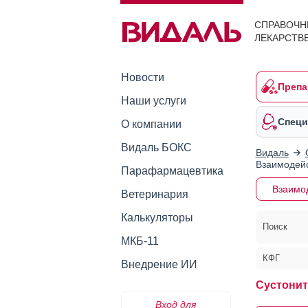
СПРАВОЧН
ЛЕКАРСТВ
Новости
Препа
Наши услуги
Специ
О компании
Видаль БОКС
Видаль
Взаимодейс
Парафармацевтика
Взаимо
Ветеринария
Калькуляторы
Поиск
МКБ-11
КФГ
Внедрение ИИ
Сустонит
Вход для