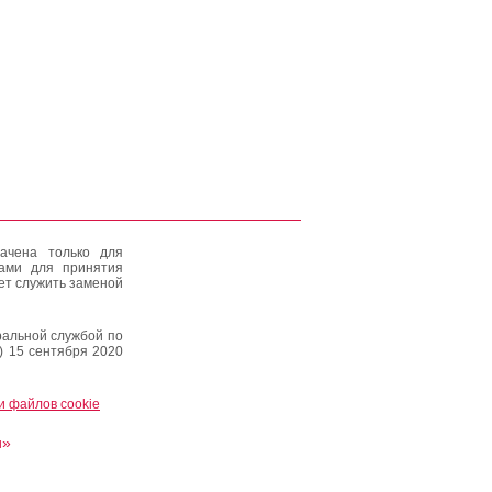
ачена только для
тами для принятия
ет служить заменой
альной службой по
) 15 сентября 2020
и файлов cookie
и»