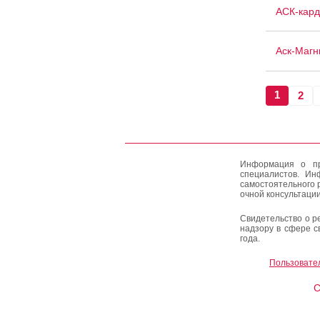
АСК-кард
Аск-Магн
1
2
Информация о пр
специалистов. Ин
самостоятельного 
очной консультации
Свидетельство о р
надзору в сфере с
года.
Пользовате
C