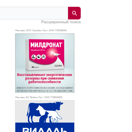
Расширенный поиск
Реклама. ООО «Гриндекс Рус», ИНН 772
6548343
Реклама. АО "Видаль Рус", ИНН 772
8043605