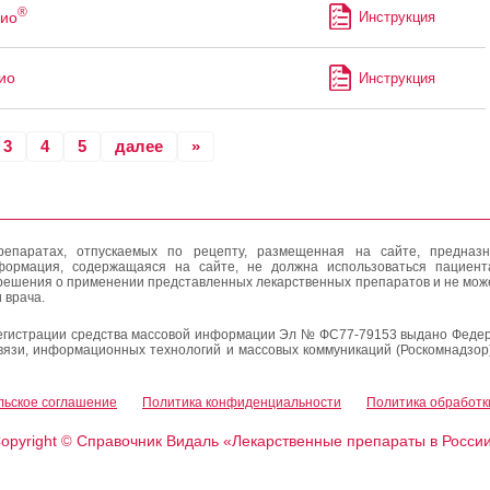
®
ио
Инструкция
ио
Инструкция
3
4
5
далее
»
епаратах, отпускаемых по рецепту, размещенная на сайте, предназн
формация, содержащаяся на сайте, не должна использоваться пациен
решения о применении представленных лекарственных препаратов и не мож
 врача.
егистрации средства массовой информации Эл № ФС77-79153 выдано Федер
вязи, информационных технологий и массовых коммуникаций (Роскомнадзор
льское соглашение
Политика конфиденциальности
Политика обработк
opyright
Справочник Видаль «Лекарственные препараты в Росси
©