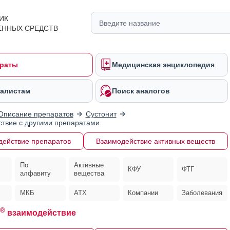
ИК
ЕННЫХ СРЕДСТВ
раты
Медицинская энциклопедия
алистам
Поиск аналогов
Описание препаратов
Сустонит
твие с другими препаратами
действие препаратов
Взаимодействие активных веществ
По
Активные
КФУ
ФТГ
алфавиту
вещества
МКБ
АТХ
Компании
Заболевания
®
взаимодействие