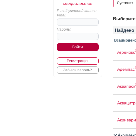
специалистов
E-mail учетной записи
Vidal:
Выберите 
Пароль:
Найдено 
Взаимодейс
Агренокс
Регистрация
Адемпас
Забыли пароль?
Аквапаск
Аквацит
Акривари
Акримек