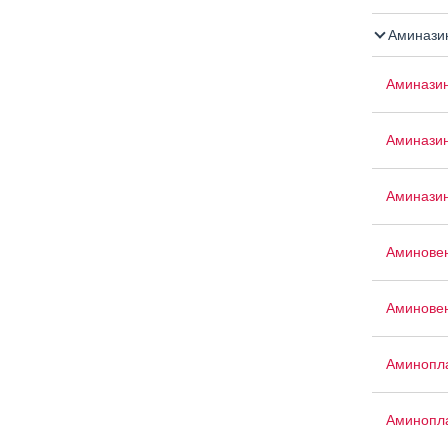
Аминази
Аминази
Аминази
Аминазин
Аминове
Аминове
Аминопла
Аминопла