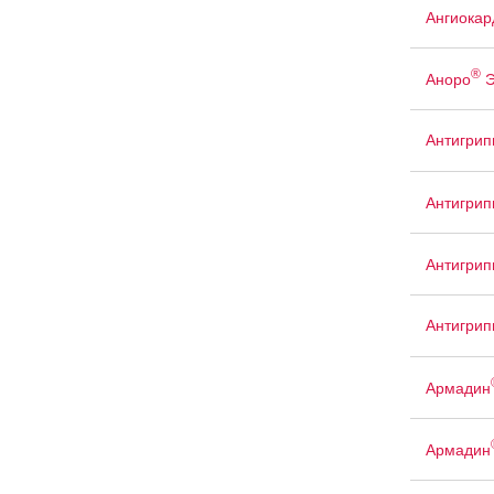
Ангиокар
®
Аноро
Э
Антигрип
Антигрип
Антигри
Антигри
Армадин
Армадин