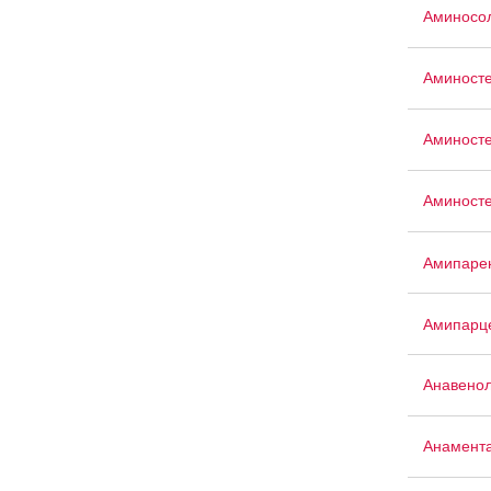
Аминосо
Аминост
Аминост
Аминосте
Амипаре
Амипарц
Анавенол
Анамент