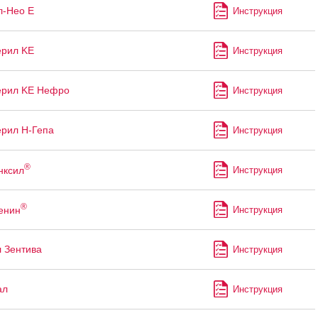
л-Нео Е
Инструкция
ерил KE
Инструкция
ерил KE Нефро
Инструкция
рил Н-Гепа
Инструкция
®
нксил
Инструкция
®
енин
Инструкция
 Зентива
Инструкция
ал
Инструкция